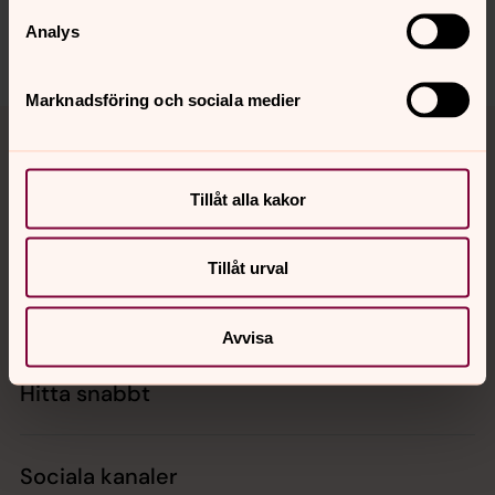
Dela
Analys
Marknadsföring och sociala medier
Tillbaka till toppen
Tillbaka till innehållet
Tillåt alla kakor
Kontakt
Tillåt urval
Kalender
Avvisa
Hitta snabbt
Sociala kanaler