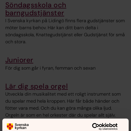
Söndagsskola och
barngudstjänster
I Svenska kyrkan på Lidingö finns flera gudstjänster som
möter barns behov. Här kan ditt barn delta i
söndagsskola, Knattegudstjänst eller Gudstjänst för små
och stora.
Juniorer
För dig som går i fyran, femman och sexan
Lär dig spela orgel
Utveckla din musikalitet med ett roligt instrument som
du spelar med hela kroppen. Här får både händer och
fötter vara med. Och du kan göra många olika ljud.
Orgeln är som en hel orkester där du spelar allt själv.