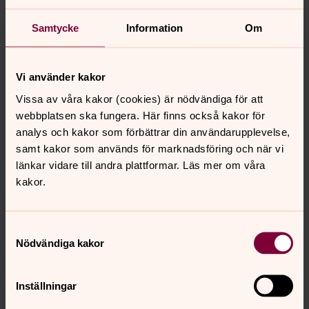
Barnkörer
I kyrkan på Lidingö kan barn sjunga i kör. Här träffar ditt
Samtycke
Information
Om
barn nya vänner. Barnen får sjunga tillsammans och ha
roligt. Barnen får också utveckla sin röst, uppträda och
samarbeta i grupp.
Vi använder kakor
Vissa av våra kakor (cookies) är nödvändiga för att
Skolkyrkan
webbplatsen ska fungera. Här finns också kakor för
analys och kakor som förbättrar din användarupplevelse,
Skolkyrkan är en service för dig som är lärare på Lidingö.
samt kakor som används för marknadsföring och när vi
Här kan dina elever bredda sin förståelse av religion,
länkar vidare till andra plattformar. Läs mer om våra
kristendom och det svenska samhället.
kakor.
Samtyckesval
Senast ändrad 11 juni 2026
Nödvändiga kakor
Synpunkter eller frågor på sidans
innehåll?
Inställningar
lidingo.forsamling@svenskakyrkan.se