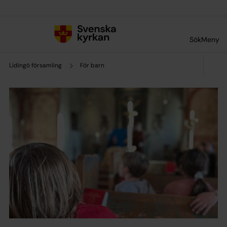
Till innehållet
Till undermeny
Sök
Meny
Lidingö församling
För barn