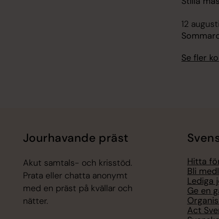
Stilla mä
12 august
Sommarcaf
Se fler 
Jourhavande präst
Svens
Hitta f
Akut samtals- och krisstöd.
Bli med
Prata eller chatta anonymt
Lediga 
med en präst på kvällar och
Ge en g
Organis
nätter.
Act Sve