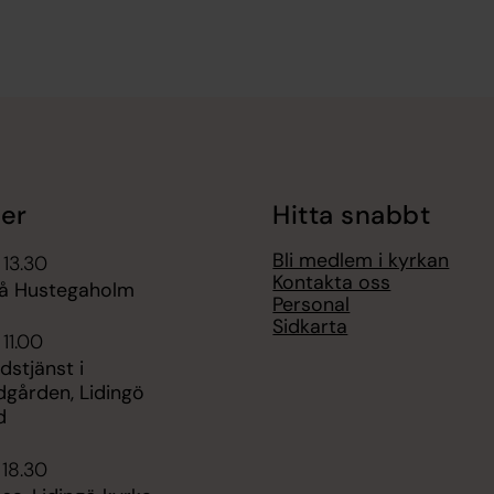
er
Hitta snabbt
Bli medlem i kyrkan
 13.30
Kontakta oss
å Hustegaholm
Personal
Sidkarta
 11.00
dstjänst i
dgården, Lidingö
d
 18.30