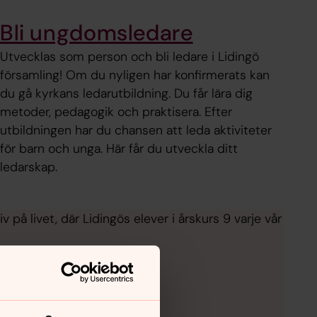
Bli ungdomsledare
Utvecklas som person och bli ledare i Lidingö
församling! Om du nyligen har konfirmerats kan
du gå kyrkans ledarutbildning. Du får lära dig
metoder, pedagogik och praktisera. Efter
utbildningen har du chansen att leda aktiviteter
för barn och unga. Här får du utveckla ditt
ledarskap.
å livet, där Lidingös elever i årskurs 9 varje vår