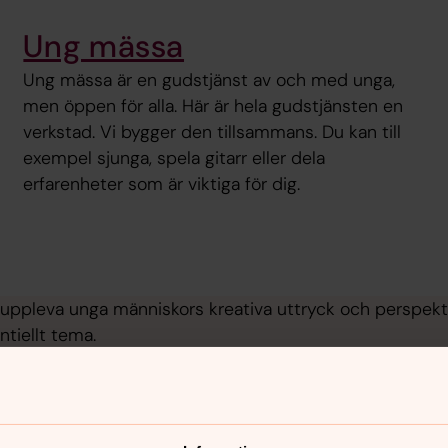
Ung mässa
Ung mässa är en gudstjänst av och med unga,
men öppen för alla. Här är hela gudstjänsten en
verkstad. Vi bygger den tillsammans. Du kan till
exempel sjunga, spela gitarr eller dela
erfarenheter som är viktiga för dig.
ppleva unga människors kreativa uttryck och perspektiv p
ntiellt tema.