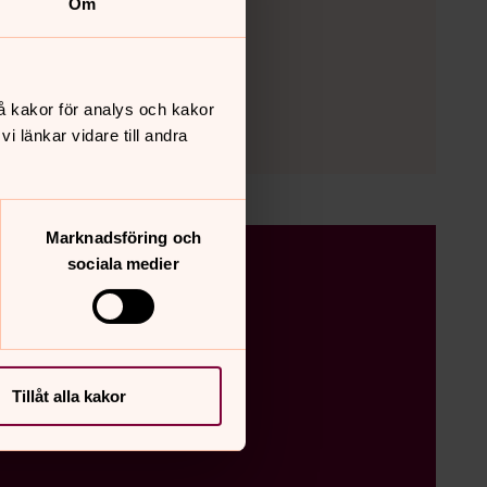
Om
å kakor för analys och kakor
 länkar vidare till andra
Marknadsföring och
sociala medier
för unga på Lidingö
Tillåt alla kakor