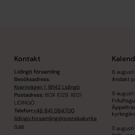
Tillbaka till toppen
Tillbaka till innehållet
Kontakt
Kalend
Lidingö församling
6 augusti
Besöksadress:
Andakt p
Kvarnvägen 1, 18142 Lidingö
9 augusti
Postadress:
BOX 1029, 18121
Friluftsgu
LIDINGÖ
Äppelträ
Telefon:
+46 841 084700
kyrkogår
lidingo.forsamling@svenskakyrka
n.se
11 augusti