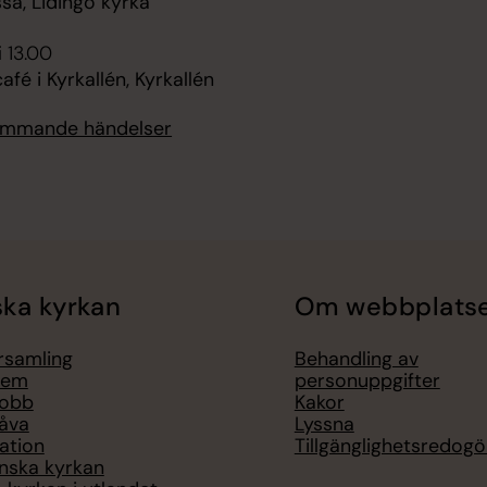
ssa, Lidingö kyrka
i 13.00
é i Kyrkallén, Kyrkallén
kommande händelser
ka kyrkan
Om webbplats
örsamling
Behandling av
lem
personuppgifter
jobb
Kakor
åva
Lyssna
ation
Tillgänglighetsredogö
nska kyrkan