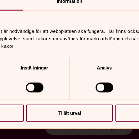
Information
) är nödvändiga för att webbplatsen ska fungera. Här finns ocks
pplevelse, samt kakor som används för marknadsföring och när vi
 kakor.
Inställningar
Analys
Följ @ungpaon!
Håll koll på vad som händer 
Tillåt urval
Följ Ung på ön på Instagram!