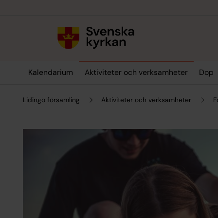
Till innehållet
Till undermeny
Kalendarium
Aktiviteter och verksamheter
Dop
Lidingö församling
Aktiviteter och verksamheter
F