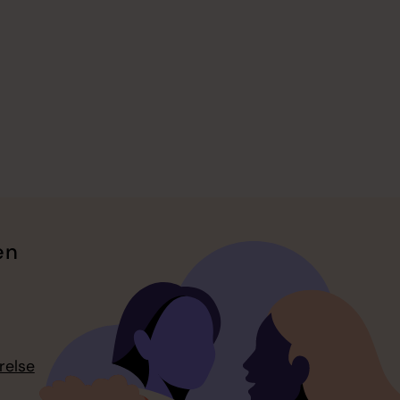
en
relse