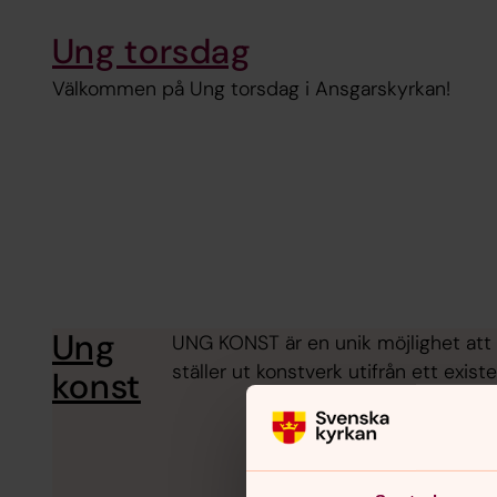
Ung torsdag
Välkommen på Ung torsdag i Ansgarskyrkan!
Ung
UNG KONST är en unik möjlighet att u
ställer ut konstverk utifrån ett existe
konst