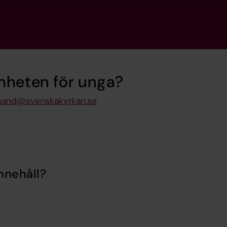
mheten för unga?
rmand@svenskakyrkan.se
nnehåll?