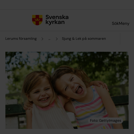
Till innehållet
Till undermeny
Sök
Meny
Lerums församling
...
Sjung & Lek på sommaren