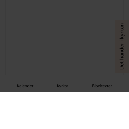
Kalender
Kyrkor
Bibeltexter