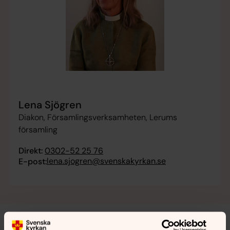
Lena Sjögren
Diakon, Församlingsverksamheten, Lerums
församling
Direkt:
0302-52 25 76
lena.sjogren@svenskakyrkan.se
E-post: