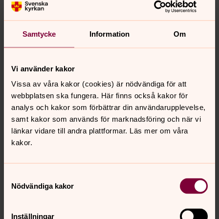
Personal
Söker du en av oss medarbetare i Lerums församling?
Här finns våra kontaktuppgifter, välkommen att höra av
Samtycke
Information
Om
dig!
Kyrkor och lokaler
Vi använder kakor
I Lerums församling finns tre kyrkor, vitt skilda i karaktär
Vissa av våra kakor (cookies) är nödvändiga för att
och uttryck. Här kan du läsa mer om våra kyrkor och
webbplatsen ska fungera. Här finns också kakor för
aktiviteterna som sker i dem.
analys och kakor som förbättrar din användarupplevelse,
samt kakor som används för marknadsföring och när vi
länkar vidare till andra plattformar. Läs mer om våra
Någon att prata med
kakor.
Livet kan ibland vara prövande, och det är viktigt att
veta att det finns någon att vända sig till. I Lerums
församling finns våra präster och diakoner här för dig,
Samtyckesval
oavsett om du behöver stöd i en svår tid eller helt enkelt
Nödvändiga kakor
vill vårda din själ.
Inställningar