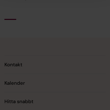
Tillbaka till toppen
Tillbaka till innehållet
Kontakt
Kalender
Hitta snabbt