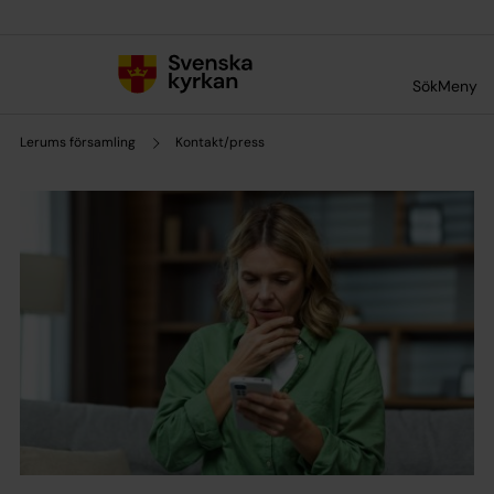
Till innehållet
Till undermeny
Sök
Meny
Lerums församling
Kontakt/press