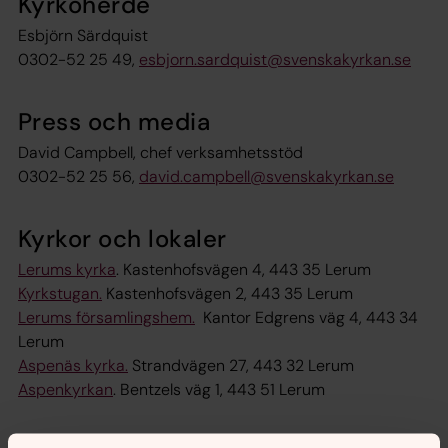
Kyrkoherde
Esbjörn Särdquist
0302-52 25 49,
esbjorn.sardquist@svenskakyrkan.se
Press och media
David Campbell, chef verksamhetsstöd
0302-52 25 56,
david.campbell@svenskakyrkan.se
Kyrkor och lokaler
Lerums kyrka
. Kastenhofsvägen 4, 443 35 Lerum
Kyrkstugan.
Kastenhofsvägen 2, 443 35 Lerum
Lerums församlingshem.
Kantor Edgrens väg 4, 443 34
Lerum
Aspenäs kyrka.
Strandvägen 27, 443 32 Lerum
Aspenkyrkan
. Bentzels väg 1, 443 51 Lerum