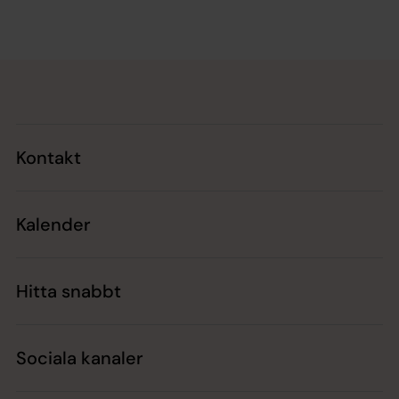
Tillbaka till toppen
Tillbaka till innehållet
Kontakt
Kalender
Hitta snabbt
Sociala kanaler