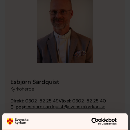
Esbjörn Särdquist
Kyrkoherde
Direkt:
0302-52 25 49
Växel:
0302-52 25 40
esbjorn.sardquist@svenskakyrkan.se
E-post: