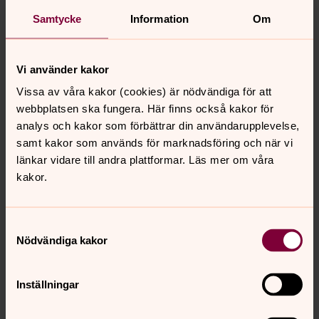
Ideella uppdrag
Samtycke
Information
Om
Letar du efter en meningsfull sysselsättning? Du som vill
engagera dig i kyrkan behövs, oavsett intresse, kunskap
och ambition. Har du tankar eller frågor kring att vara
Vi använder kakor
ideell? Hör av dig!
Vissa av våra kakor (cookies) är nödvändiga för att
webbplatsen ska fungera. Här finns också kakor för
Förtroendevalda
analys och kakor som förbättrar din användarupplevelse,
samt kakor som används för marknadsföring och när vi
Svenska kyrkan är en öppen folkkyrka som styrs av
länkar vidare till andra plattformar. Läs mer om våra
folkvalda kyrkopolitiker tillsammans med biskopar,
kakor.
präster och diakoner.
Vår vision
Samtyckesval
Nödvändiga kakor
Lerums församling vill vara en plats där Guds källor
bryter fram.
Inställningar
Miljö och hållbarhet