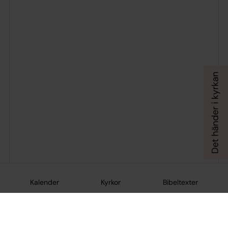
Kalender
Kyrkor
Bibeltexter