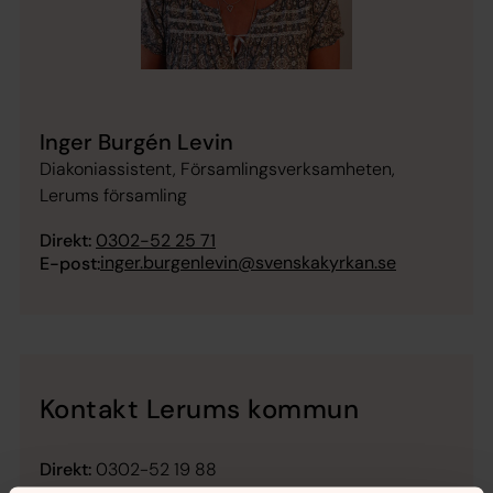
Inger Burgén Levin
Diakoniassistent, Församlingsverksamheten,
Lerums församling
Direkt:
0302-52 25 71
inger.burgenlevin@svenskakyrkan.se
E-post:
Kontakt Lerums kommun
Direkt:
0302-52 19 88