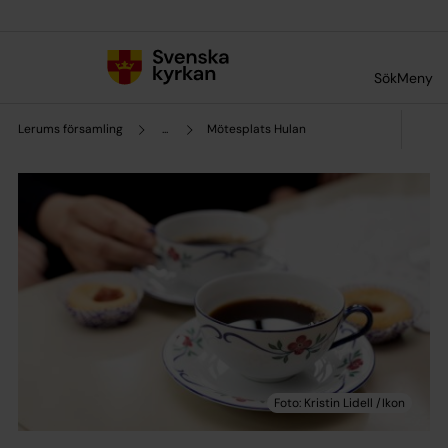
Till innehållet
Till undermeny
Sök
Meny
Lerums församling
...
Mötesplats Hulan