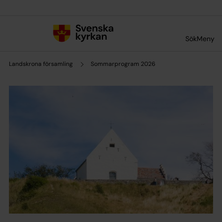
Till innehållet
Till undermeny
Sök
Meny
Landskrona församling
Sommarprogram 2026