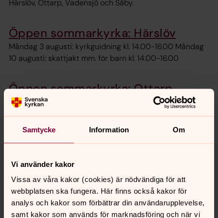
Härslöv, Ottarp, Vadensjö och Säby.
Öppen sommarkyrka: Härslöv
Måndag 3 augusti: kyrkguidning kl. 14.00-16.00 Måndag
10 augusti: skattjakt mm. för barn kl. 14.00-16.00
Öppen sommarkyrka: Ottarp
Tisdag 4 och 11 augusti kl. 14.00-16.00: guidning av
kyrkan och platsen
Samtycke
Information
Om
Öppen sommarkyrka: Säby
Onsdag 12 augusti kl. 14.00-16.00: guidning med Sven-
Vi använder kakor
Göran som berättar om platsen.
Vissa av våra kakor (cookies) är nödvändiga för att
webbplatsen ska fungera. Här finns också kakor för
Musik i landsbygdskyrkorna
analys och kakor som förbättrar din användarupplevelse,
samt kakor som används för marknadsföring och när vi