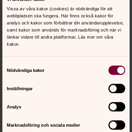
Vissa av våra kakor (cookies) är nödvändiga för att
webbplatsen ska fungera. Här finns också kakor för
analys och kakor som förbättrar din användarupplevelse,
samt kakor som används för marknadsföring och när vi
Margareta Brennan
länkar vidare till andra plattformar. Läs mer om våra
Körledare Lagunda kyrkokör, Vik kyrkomusiker,
kakor.
Lagunda församling
margareta.brennan@svenskakyrkan.se
E-post:
Samtyckesval
Nödvändiga kakor
Inställningar
Analys
Marknadsföring och sociala medier