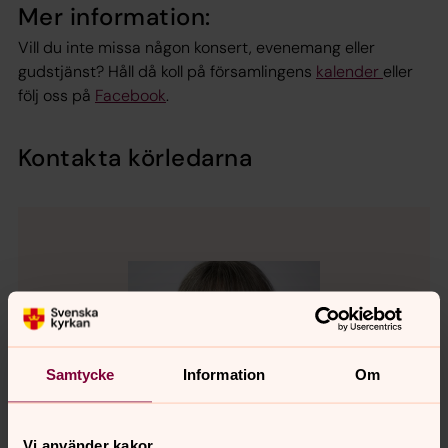
Mer information:
Vill du inte missa någon konsert, evenemang eller
gudstjänst? Håll då koll på församlingens
kalender
eller
följ oss på
Facebook
.
Kontakta körledarna
Samtycke
Information
Om
Vi använder kakor