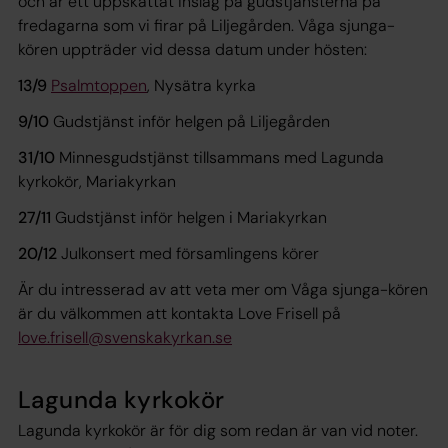
och är ett uppskattat inslag på gudstjänsterna på
fredagarna som vi firar på Liljegården. Våga sjunga-
kören uppträder vid dessa datum under hösten:
13/9
Psalmtoppen
, Nysätra kyrka
9/10
Gudstjänst inför helgen på Liljegården
31/10
Minnesgudstjänst tillsammans med Lagunda
kyrkokör, Mariakyrkan
27/11
Gudstjänst inför helgen i Mariakyrkan
20/12
Julkonsert med församlingens körer
Är du intresserad av att veta mer om Våga sjunga-kören
är du välkommen att kontakta Love Frisell på
love.frisell@svenskakyrkan.se
Lagunda kyrkokör
Lagunda kyrkokör är för dig som redan är van vid noter.