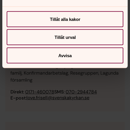
Tillåt alla kakor
Tillåt urval
Avvisa
Love Frisell
Musiker, Körledare Våga sjunga-kören, Barn och
familj, Konfirmandarbetslag, Resegruppen, Lagunda
församling
Direkt:
0171-460078
SMS:
070-2944784
love.frisell@svenskakyrkan.se
E-post: