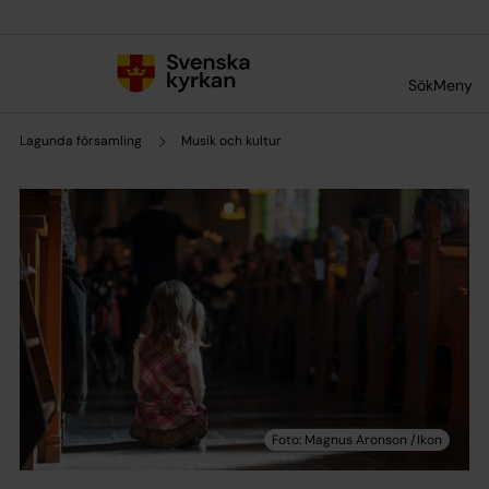
Till innehållet
Till undermeny
Sök
Meny
Lagunda församling
Musik och kultur