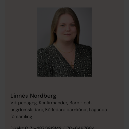
Linnéa Nordberg
Vik pedagog, Konfirmander, Barn - och
ungdomsledare, Körledare barnkörer, Lagunda
församling
Direkt:
0171-487091
SMS:
070-6487684