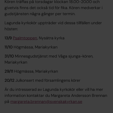
Kören träffas på torsdagar klockan 18.00-20.00 och
givetvis finns det också tid för fika. Kören medverkar i
gudstjänsten några gånger per termin.
Lagunda kyrkokör uppträder vid dessa tillfällen under
hösten:
13/9
Psalmtoppen
, Nysätra kyrka
11/10
Högmässa, Mariakyrkan
31/10
Minnesgudstjänst med Våga sjunga-kören,
Mariakyrkan
29/11
Högmässa, Mariakyrkan
20/12
Julkonsert med församlingens körer
Är du intresserad av Lagunda kyrkokör eller vill ha mer
information kontaktar du Margareta Andersson Brennan
på
margareta.brennan@svenskakyrkan.se