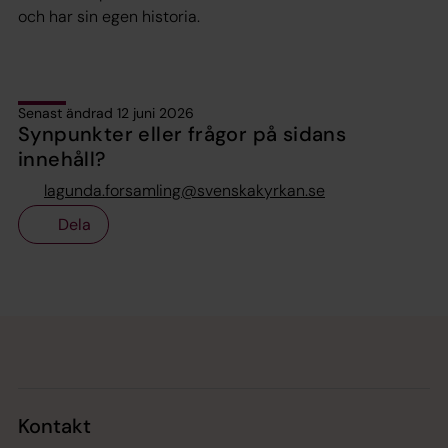
och har sin egen historia.
Senast ändrad 12 juni 2026
Synpunkter eller frågor på sidans
innehåll?
lagunda.forsamling@svenskakyrkan.se
Dela
Tillbaka till toppen
Tillbaka till innehållet
Kontakt