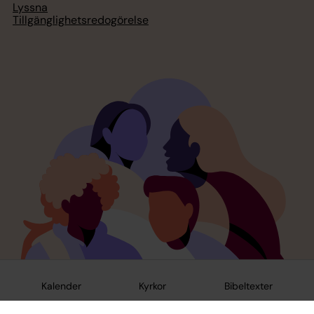
Lyssna
Tillgänglighetsredogörelse
Kalender
Kyrkor
Bibeltexter