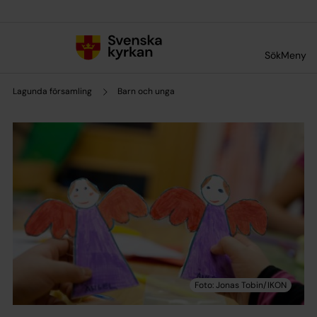
Till innehållet
Till undermeny
Sök
Meny
Lagunda församling
Barn och unga