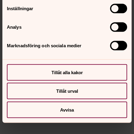
konfirmand i Lagunda församling.
Inställningar
Läs mer om
konfirmation
här!
Analys
Aktuellt
augusti 2026
Marknadsföring och sociala medier
Vecka 32
mån
tis
ons
tor
fre
lör
sön
Tillåt alla kakor
3
4
5
6
7
8
9
Tillåt urval
Inga händelser i dag.
Avvisa