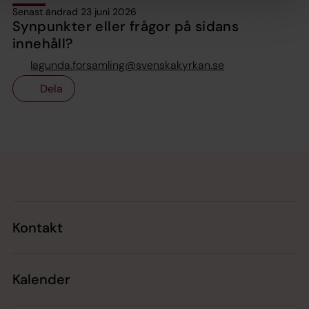
Senast ändrad 23 juni 2026
Synpunkter eller frågor på sidans
innehåll?
lagunda.forsamling@svenskakyrkan.se
Dela
Tillbaka till toppen
Tillbaka till innehållet
Kontakt
Kalender