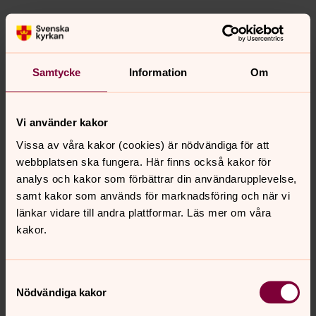
Familjesöndagar
Några gånger under vår och höst laddar vi upp för en
speciell familjesöndag. Vi firar gudstjänst där små som
Samtycke
Information
Om
stora är välkomna och fikar, pysslar och leker.
Gudstjänsten startar klockan 10.00 men det går bra att
Vi använder kakor
droppa in under dagen!
Vissa av våra kakor (cookies) är nödvändiga för att
Det finns alltid någon enklare lunch att köpa.
webbplatsen ska fungera. Här finns också kakor för
Söndag 18 oktober kl. 10-15 i Mariakyrkan
analys och kakor som förbättrar din användarupplevelse,
samt kakor som används för marknadsföring och när vi
Söndag 6 december kl. 10-16 i Nysätra kyrka (med
länkar vidare till andra plattformar. Läs mer om våra
Luciatåg)
kakor.
Konfirmand i Lagunda församling
Samtyckesval
Funderar du över livet, dig, världen, tron, Jesus, kyrkan,
Nödvändiga kakor
rätt och fel, kärlek och allt däremellan? Välkommen som