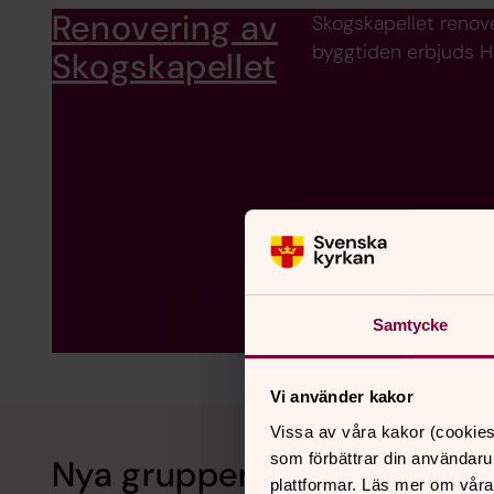
Renovering av
Skogskapellet renove
byggtiden erbjuds H
Skogskapellet
Samtycke
Vi använder kakor
Vissa av våra kakor (cookies
som förbättrar din användaru
Nya grupper till hösten
plattformar. Läs mer om våra