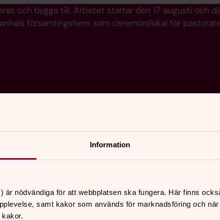
ras och byggs till. Arbetet startar den 17 augusti och dä
anhals församlingshem som ceremonilokal för pastoratet
Information
) är nödvändiga för att webbplatsen ska fungera. Här finns ocks
pplevelse, samt kakor som används för marknadsföring och när vi
 kakor.