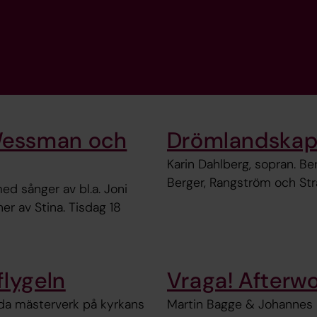
Wessman och
Drömlandska
Karin Dahlberg, sopran. Be
Berger, Rangström och Stra
ed sånger av bl.a. Joni
r av Stina. Tisdag 18
flygeln
Vraga! Afterw
da mästerverk på kyrkans
Martin Bagge & Johannes L