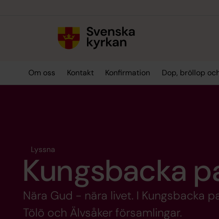
Till innehållet
Till undermeny
Om oss
Kontakt
Konfirmation
Dop, bröllop oc
Lyssna
Kungsbacka pa
Nära Gud - nära livet. I Kungsbacka 
Tölö och Älvsåker församlingar.