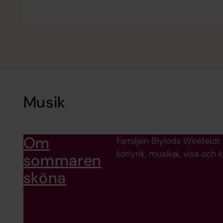
Musik
Om
Familjen Blylods Wirefeld
körlyrik, musikal, visa och 
sommaren
sköna