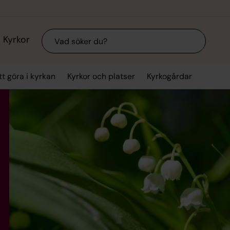
Sök
Kyrkor
tt göra i kyrkan
Kyrkor och platser
Kyrkogårdar