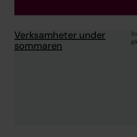
Verksamheter under
So
gä
sommaren