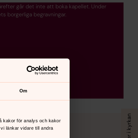
refter går det inte att boka kapellet. Under
s borgerliga begravningar.
Om
å kakor för analys och kakor
 länkar vidare till andra