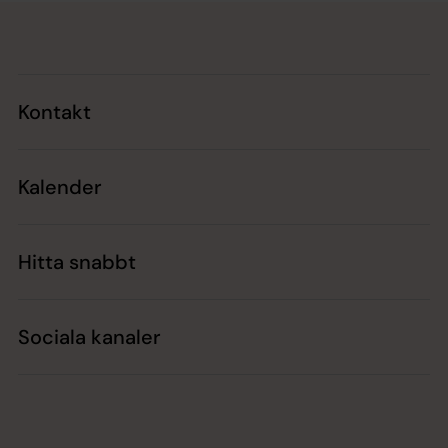
Tillbaka till toppen
Tillbaka till innehållet
Kontakt
Kalender
Hitta snabbt
Sociala kanaler