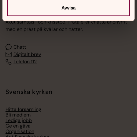
Jourhavande präst
Avvisa
Akut samtals- och krisstöd. Prata eller chatta anonymt
med en präst på kvällar och nätter.
Chatt
Digitalt brev
Telefon 112
Svenska kyrkan
Hitta församling
Bli medlem
Lediga jobb
Ge en gåva
Organisation
Act Svenska kyrkan