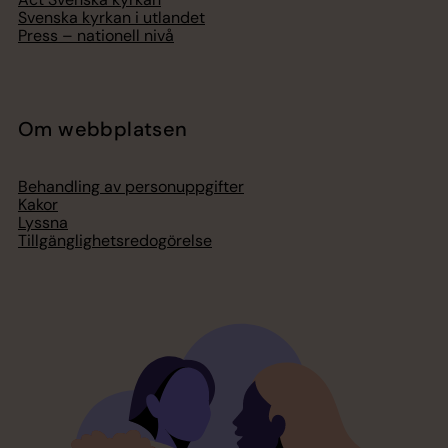
Svenska kyrkan i utlandet
Press – nationell nivå
Om webbplatsen
Behandling av personuppgifter
Kakor
Lyssna
Tillgänglighetsredogörelse