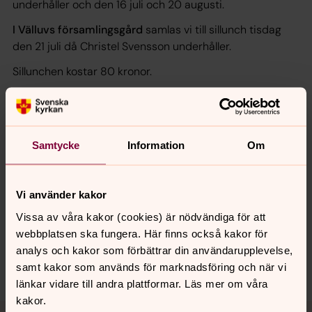
underhåller och den 16 juli och 20 augusti.
I Välluvs församlingsgård
samlas vi till sillunch tisdag
den 21 juli då Christel Svensson underhåller.
Sillunchen kostar 80 kronor.
Välkommen!
Samtycke
Information
Om
Senast ändrad 10 juli 2026
Vi använder kakor
Synpunkter eller frågor på sidans
innehåll?
Vissa av våra kakor (cookies) är nödvändiga för att
webbplatsen ska fungera. Här finns också kakor för
kropps.forsamling@svenskakyrkan.se
analys och kakor som förbättrar din användarupplevelse,
Dela
samt kakor som används för marknadsföring och när vi
länkar vidare till andra plattformar. Läs mer om våra
kakor.
Tillbaka till toppen
Tillbaka till innehållet