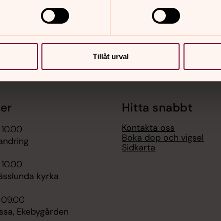
Tillåt urval
er
Hitta snabbt
Kontakta oss
 10.00
Boka dop och vigsel
andring
Sidkarta
 10.00
ässlunda kyrka
i 09.00
sa, Ekebygården