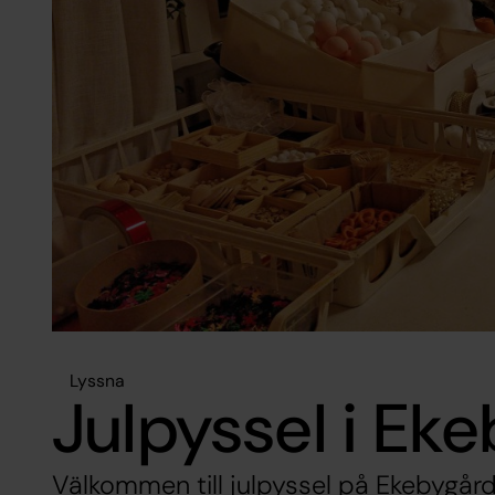
Lyssna
Julpyssel i Eke
Välkommen till julpyssel på Ekebygå