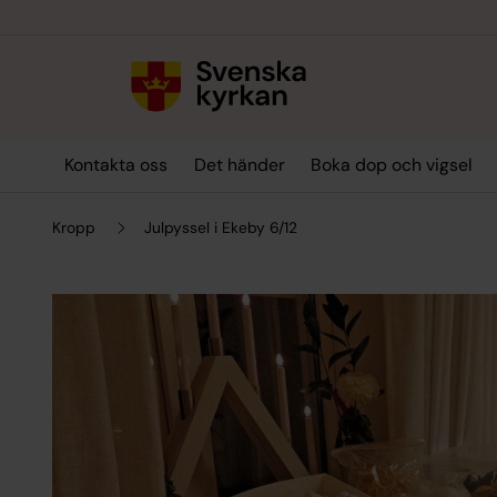
Till innehållet
Till undermeny
Kontakta oss
Det händer
Boka dop och vigsel
Kropp
Julpyssel i Ekeby 6/12