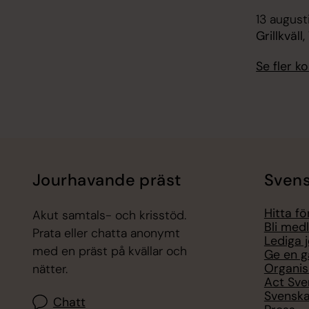
13 august
Grillkväl
Se fler 
Jourhavande präst
Svens
Hitta f
Akut samtals- och krisstöd.
Bli med
Prata eller chatta anonymt
Lediga 
med en präst på kvällar och
Ge en g
Organis
nätter.
Act Sve
Svenska
Chatt