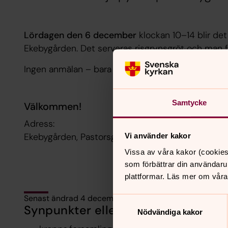
Lördagen den 6 december
klockan 10–14 blir det
Ekebygården. Det serveras risgrynsgröt och man får
Ingen anmälan – bara kom!
Samtycke
Välkommen!
Adress:
Ekebygården, Pastorsgatan 10, Ekeby
Vi använder kakor
Vissa av våra kakor (cookies
som förbättrar din användaru
plattformar. Läs mer om våra
Senast ändrad 4 december 2025
Samtyckesval
Synpunkter eller frågor på sidans i
Nödvändiga kakor