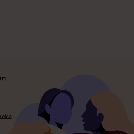
en
relse