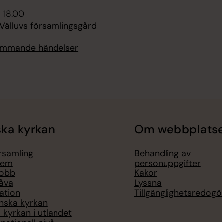
i 18.00
l, Välluvs församlingsgård
kommande händelser
ka kyrkan
Om webbplats
örsamling
Behandling av
lem
personuppgifter
jobb
Kakor
åva
Lyssna
ation
Tillgänglighetsredogö
nska kyrkan
 kyrkan i utlandet