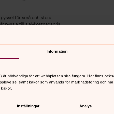
 pyssel för små och stora i
 pyssla till självkostnadspris.
Information
) är nödvändiga för att webbplatsen ska fungera. Här finns ocks
pplevelse, samt kakor som används för marknadsföring och när vi
 kakor.
nnehåll?
Inställningar
Analys