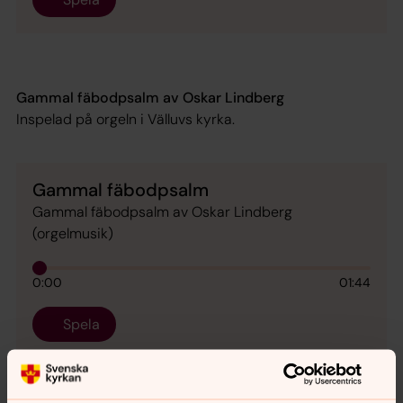
Gammal fäbodpsalm av Oskar Lindberg
Inspelad på orgeln i Välluvs kyrka.
Gammal fäbodpsalm
Gammal fäbodpsalm av Oskar Lindberg
(orgelmusik)
0:00
01:44
Spela
Här är fler musikförslag som
kantor Nathalie Nygren