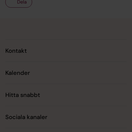
Dela
Tillbaka till toppen
Tillbaka till innehållet
Kontakt
Kalender
Hitta snabbt
Sociala kanaler