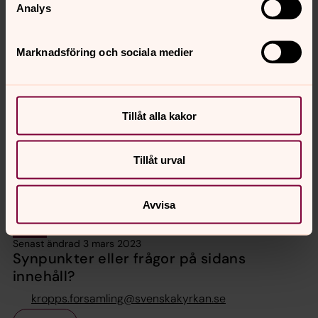
Analys
Marknadsföring och sociala medier
Nathalie Nygren
Kantor, Kropps församling
Tillåt alla kakor
Direkt:
042-717 28
SMS:
070-609 12 21
nathalie.nygren@svenskakyrkan.se
E-post:
Tillåt urval
Avvisa
Senast ändrad 3 mars 2023
Synpunkter eller frågor på sidans
innehåll?
kropps.forsamling@svenskakyrkan.se