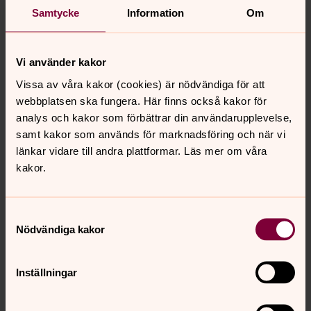
år. I kustnära trakter kan pelaren även tolkas som
Samtycke
Information
Om
föreställande en avbruten mast.
Den avbrutna kolonnen förekommer i endast ett
Vi använder kakor
exemplar på denna kyrkogård, över fjortonåringen
Vissa av våra kakor (cookies) är nödvändiga för att
Samuel Charles William Larsson. Kulturhistoriskt
webbplatsen ska fungera. Här finns också kakor för
värdefull.
analys och kakor som förbättrar din användarupplevelse,
(Info från Ekeby församlings inventering av
samt kakor som används för marknadsföring och när vi
kyrkogården)
länkar vidare till andra plattformar. Läs mer om våra
kakor.
Senast ändrad 22 december 2019
Samtyckesval
Synpunkter eller frågor på sidans
Nödvändiga kakor
innehåll?
kropps.forsamling@svenskakyrkan.se
Inställningar
Dela