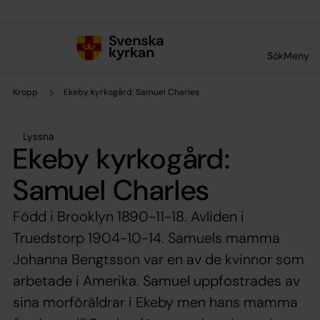
Till innehållet
Till undermeny
Sök
Meny
Kropp
Ekeby kyrkogård: Samuel Charles
Lyssna
Ekeby kyrkogård:
Samuel Charles
Född i Brooklyn 1890-11-18. Avliden i
Truedstorp 1904-10-14. Samuels mamma
Johanna Bengtsson var en av de kvinnor som
arbetade i Amerika. Samuel uppfostrades av
sina morföräldrar i Ekeby men hans mamma