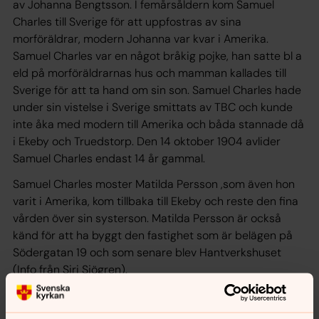
av Johanna Bengtsson. I femårsåldern kom Samuel
Charles till Sverige för att uppfostras av sina
morföräldrar, modern Johanna var kvar i Amerika.
Samuel Charles var en något bråkig pojke, han satte bl a
eld på morföräldrarnas hus och mamman kallades till
Sverige för att ta hand om sin son. Samuel Charles hade
under sin vistelse i Sverige smittats av TBC och kunde
inte åka med modern till Amerika och båda stannade då
i Ekeby och Truedstorp. Den 14 oktober 1904 avlider
Samuel Charles endast 14 år gammal.
Samuel Charles moster Matilda Persson ,som även hon
varit i Amerika, kom tillbaka till Ekeby och reste den fina
vården över sin systerson. Matilda Persson är också
känd för att ha byggt den fastighet som är belägen på
Södergatan 19 och som senare blev Hantverkshuset
(Info från Siri Sjögren).
Den avbrutna kolonnen symboliserar det avbrutna livet.
Särskilt vanlig gravvårdstyp för dem som avlidit i unga