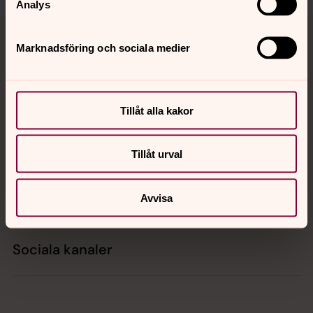
Analys
Tillbaka till toppen
Tillbaka till innehållet
Marknadsföring och sociala medier
Kontakt
Tillåt alla kakor
Kalender
Tillåt urval
Hitta snabbt
Avvisa
Sociala kanaler