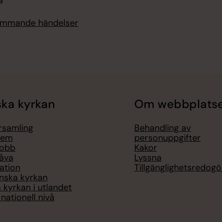
a
kommande händelser
ka kyrkan
Om webbplats
örsamling
Behandling av
lem
personuppgifter
jobb
Kakor
åva
Lyssna
ation
Tillgänglighetsredogö
nska kyrkan
 kyrkan i utlandet
nationell nivå