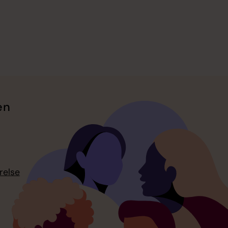
en
relse