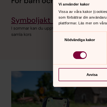
För barn och familjer
Vi använder kakor
Vissa av våra kakor (cookies
Symboljakt i domkyrkan
som förbättrar din användaru
plattformar. Läs mer om våra
I sommar kan du upptäcka domkyrkan genom att 
samla kors
Samtyckesval
Nödvändiga kakor
Avvisa