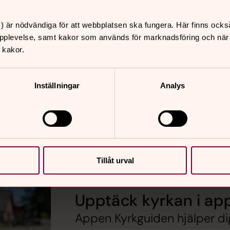
) är nödvändiga för att webbplatsen ska fungera. Här finns ocks
Barn- och fam
pplevelse, samt kakor som används för marknadsföring och när vi
 kakor.
gå på symboljakt och
Kom och träffa Gustav Vasa
sjunger och spejar vi från 
Inställningar
Analys
Tillåt urval
Upptäck kyrkan i ap
Appen Kyrkguiden hjälper dig h