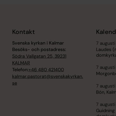
Tillbaka till toppen
Tillbaka till innehållet
Kontakt
Kalend
Svenska kyrkan i Kalmar
7 augusti
Besöks- och postadress:
Laudes (
domkyrk
Södra Vallgatan 25, 39231
KALMAR
7 augusti
Telefon:
+46 480 421400
Morgonbö
kalmar.pastorat@svenskakyrkan.
se
7 augusti
Bön, Kal
7 augusti
Guidning