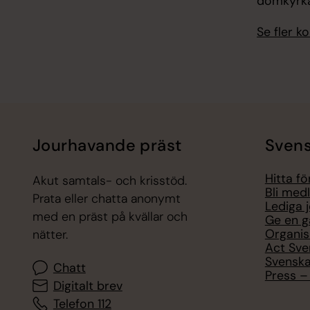
domkyrk
Se fler 
Jourhavande präst
Svens
Hitta f
Akut samtals- och krisstöd.
Bli med
Prata eller chatta anonymt
Lediga 
med en präst på kvällar och
Ge en g
Organis
nätter.
Act Sve
Svenska
Chatt
Press – 
Digitalt brev
Telefon 112