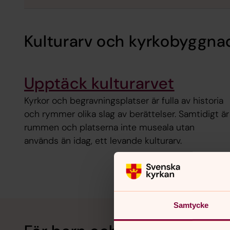
Kulturarv och kyrkobyggna
Upptäck kulturarvet
Kyrkor och begravningsplatser är fulla av historia
och rymmer olika slag av berättelser. Samtidigt är
rummen och platserna inte museala utan
används än idag, ett levande kulturarv.
Samtycke