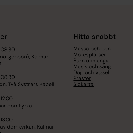
er
Hitta snabbt
Mässa och bön
 08.30
Mötesplatser
morgonbön), Kalmar
Barn och unga
a
Musik och sång
Dop och vigsel
 08.30
Präster
Sidkarta
n, Två Systrars Kapell
 12.00
mar domkyrka
 13.00
 av domkyrkan, Kalmar