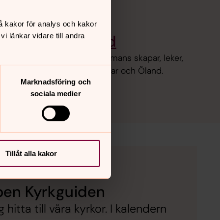
å kakor för analys och kakor
iljedag på Öland
 länkar vidare till andra
, Josua och Miriam. Tillsammans skapar, leker,
kyrktornet! För alla runt Kalmar och Öland.
Marknadsföring och
sociala medier
Tillåt alla kakor
pen Kyrkguiden
itta till våra kyrkor. I kalendern