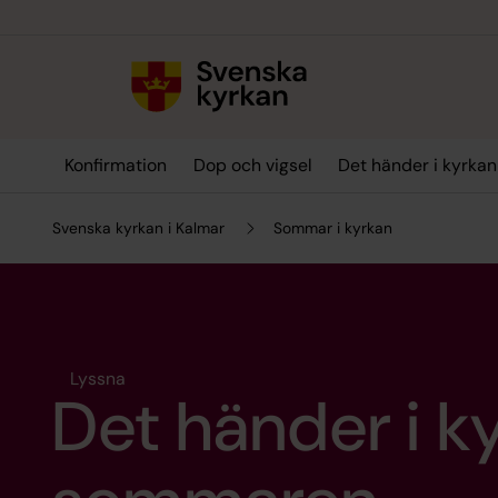
Till innehållet
Till undermeny
Konfirmation
Dop och vigsel
Det händer i kyrkan
Svenska kyrkan i Kalmar
Sommar i kyrkan
Lyssna
Det händer i k