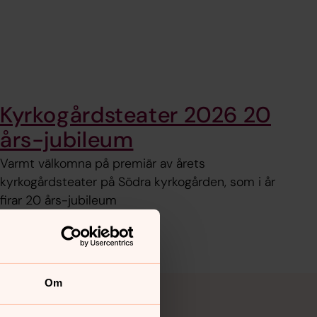
Kyrkogårdsteater 2026 20
års-jubileum
Varmt välkomna på premiär av årets
kyrkogårdsteater på Södra kyrkogården, som i år
firar 20 års-jubileum
Om