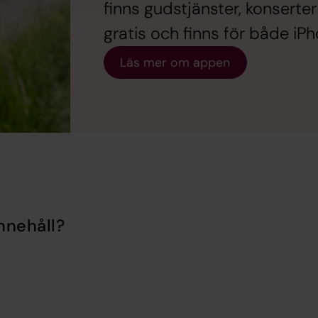
finns gudstjänster, konsert
gratis och finns för både iP
Läs mer om appen
nnehåll?