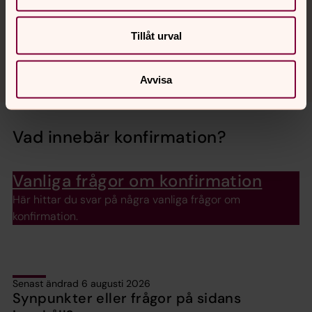
församling eller maila till
kalmar.konfirmand@svenskakyrkan.se
så hjälper vi dig
Tillåt urval
vidare.
Avvisa
Vad innebär konfirmation?
Vanliga frågor om konfirmation
Här hittar du svar på några vanliga frågor om
konfirmation.
Senast ändrad 6 augusti 2026
Synpunkter eller frågor på sidans