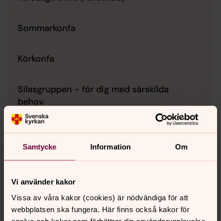
Sommarkonfa
Körkonfa
Silasgruppen - för dig med särskilda
behov
Samtycke
Information
Om
Sjung dig genom konfan!
Tycker du om att sjunga? Då kan vår nya grupp
Vi använder kakor
Körkonfa vara något för dig! Detta konfirmandår är
Vissa av våra kakor (cookies) är nödvändiga för att
upplagt som två körterminer där vi kombinerar
webbplatsen ska fungera. Här finns också kakor för
sång, gemenskap och samtal om livet och tron. Här
analys och kakor som förbättrar din användarupplevelse,