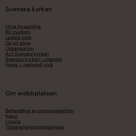
Svenska kyrkan
Hitta församling
Bli medlem
Lediga jobb
Ge en gåva
Organisation
Act Svenska kyrkan
Svenska kyrkan i utlandet
Press – nationell nivå
Om webbplatsen
Behandling av personuppgifter
Kakor
Lyssna
Tillgänglighetsredogörelse