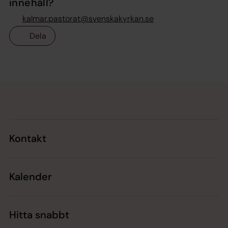
innehåll?
kalmar.pastorat@svenskakyrkan.se
Dela
Tillbaka till toppen
Tillbaka till innehållet
Kontakt
Kalender
Hitta snabbt