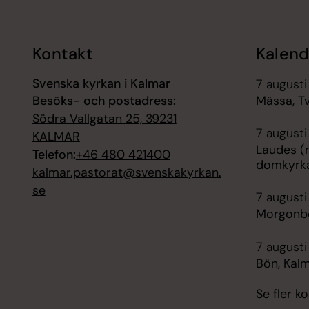
Kontakt
Kalend
Svenska kyrkan i Kalmar
7 augusti
Besöks- och postadress:
Mässa, Tv
Södra Vallgatan 25, 39231
7 augusti
KALMAR
Laudes (
Telefon:
+46 480 421400
domkyrk
kalmar.pastorat@svenskakyrkan.
se
7 augusti
Morgonbö
7 augusti
Bön, Kal
Se fler 