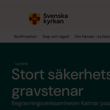
Till innehållet
Till undermeny
Konfirmation
Dop och vigsel
Det händer i kyrkan
Lyssna
Stort säkerhet
gravstenar
Begravningsverksamheten Kalmar pasto