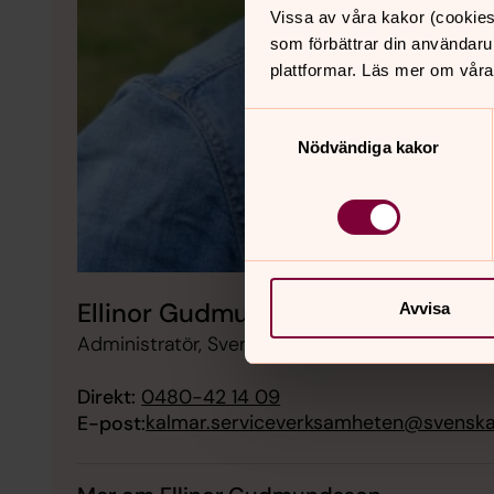
Vissa av våra kakor (cookies
som förbättrar din användaru
plattformar. Läs mer om våra
Samtyckesval
Nödvändiga kakor
Ellinor Gudmundsson
Avvisa
Administratör, Svenska kyrkan i Kalmar
Direkt:
0480-42 14 09
kalmar.serviceverksamheten@svenska
E-post: