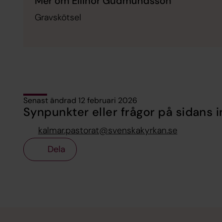
Mer om Ellinor Gudmundsson
Gravskötsel
Senast ändrad 12 februari 2026
Synpunkter eller frågor på sidans i
kalmar.pastorat@svenskakyrkan.se
Dela
Tillbaka till toppen
Tillbaka till innehållet