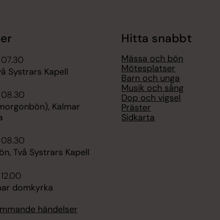
er
Hitta snabbt
Mässa och bön
 07.30
Mötesplatser
å Systrars Kapell
Barn och unga
Musik och sång
 08.30
Dop och vigsel
morgonbön), Kalmar
Präster
Sidkarta
a
 08.30
n, Två Systrars Kapell
 12.00
mar domkyrka
kommande händelser