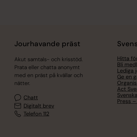
Jourhavande präst
Svens
Hitta f
Akut samtals- och krisstöd.
Bli med
Prata eller chatta anonymt
Lediga 
med en präst på kvällar och
Ge en g
Organis
nätter.
Act Sve
Svenska
Chatt
Press – 
Digitalt brev
Telefon 112