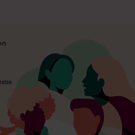
en
relse