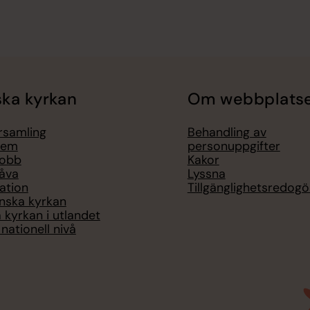
ka kyrkan
Om webbplats
örsamling
Behandling av
lem
personuppgifter
jobb
Kakor
åva
Lyssna
ation
Tillgänglighetsredogö
nska kyrkan
 kyrkan i utlandet
nationell nivå