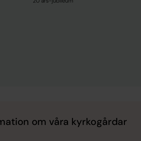
20 års-jubileum
ormation om våra kyrkogårdar