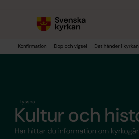
Till innehållet
Till undermeny
Konfirmation
Dop och vigsel
Det händer i kyrkan
Lyssna
Kultur och hist
Här hittar du information om kyrkogård