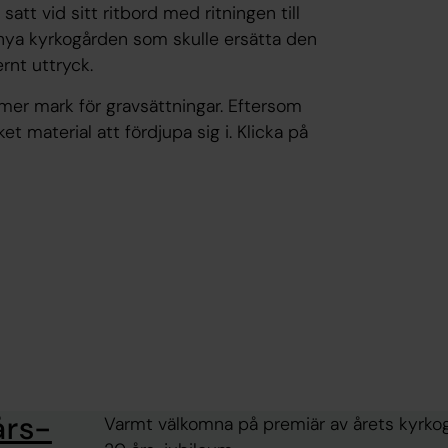
satt vid sitt ritbord med ritningen till
nya kyrkogården som skulle ersätta den
rnt uttryck.
mer mark för gravsättningar. Eftersom
t material att fördjupa sig i. Klicka på
års-
Varmt välkomna på premiär av årets kyrkogå