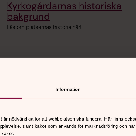
Kyrkogårdarnas historiska
bakgrund
Läs om platsernas historia här!
Information
intelsens offer som är gravsat
) är nödvändiga för att webbplatsen ska fungera. Här finns ocks
pplevelse, samt kakor som används för marknadsföring och när vi
Förintelsens offer
 kakor.