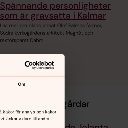
Spännande personligheter
som är gravsatta i Kalmar
Läs mer om bland annat Olof Palmes farmor,
Södra kyrkogårdens arkitekt Magnét och
rektorsparet Dahm.
Om
ta på våra kyrkogårdar
å kakor för analys och kakor
 länkar vidare till andra
Efter 76 år hittade Jolanta