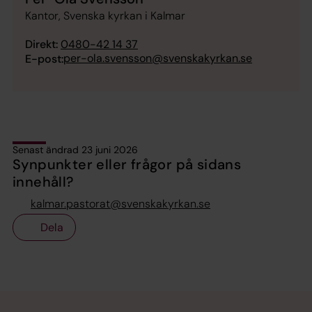
Kantor, Svenska kyrkan i Kalmar
Direkt:
0480-42 14 37
per-ola.svensson@svenskakyrkan.se
E-post:
Senast ändrad 23 juni 2026
Synpunkter eller frågor på sidans
innehåll?
kalmar.pastorat@svenskakyrkan.se
Dela
Tillbaka till toppen
Tillbaka till innehållet