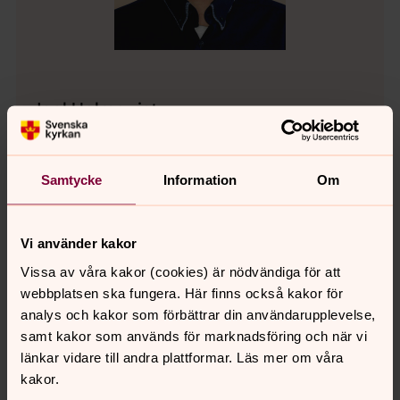
Joel Holmquist
Kantor, Svenska kyrkan i Kalmar
Direkt:
0480-42 14 66
Samtycke
Information
Om
joel.holmquist@svenskakyrkan.se
E-post:
Vi använder kakor
Vissa av våra kakor (cookies) är nödvändiga för att
webbplatsen ska fungera. Här finns också kakor för
analys och kakor som förbättrar din användarupplevelse,
samt kakor som används för marknadsföring och när vi
länkar vidare till andra plattformar. Läs mer om våra
kakor.