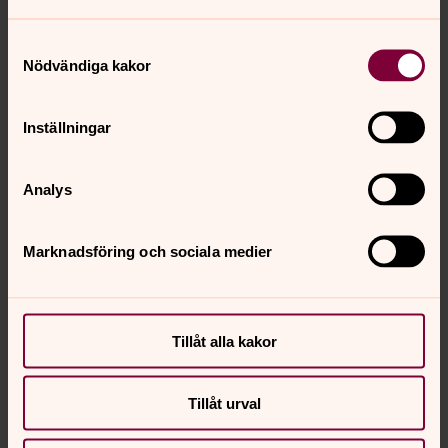
Samtyckesval
Nödvändiga kakor
Inställningar
Analys
Daniel Larsson
Försteorganist, Svenska kyrkan i Kalmar
Marknadsföring och sociala medier
Direkt:
0480-42 14 20
daniel.larsson@svenskakyrkan.se
E-post:
Tillåt alla kakor
Tillåt urval