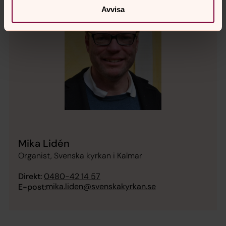
Avvisa
Mika Lidén
Organist, Svenska kyrkan i Kalmar
Direkt:
0480-42 14 57
mika.liden@svenskakyrkan.se
E-post: