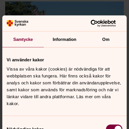
Samtycke
Information
Om
Vi använder kakor
Vissa av våra kakor (cookies) är nödvändiga för att
webbplatsen ska fungera. Här finns också kakor för
analys och kakor som förbättrar din användarupplevelse,
Foto: Anna Braw
samt kakor som används för marknadsföring och när vi
länkar vidare till andra plattformar. Läs mer om våra
Bli ett miljöproffs
kakor.
Vi är många som önskar att handla på ett omdömesgillt
och miljövänligt sätt. Här får du en lista på sådant som
Samtyckesval
du själv kan bidra med.
Nödvändiga kakor