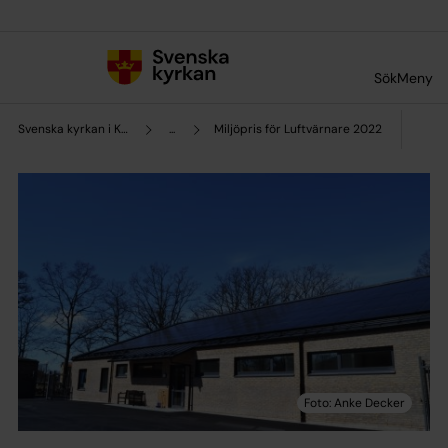
Till innehållet
Till undermeny
Sök
Meny
Svenska kyrkan i Kalmar
...
Miljöpris för Luftvärnare 2022