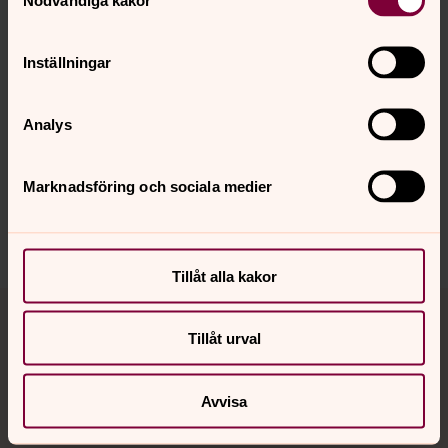
Inställningar
Senast ändrad 28 maj 2025
Synpunkter eller frågor på sidans
Analys
innehåll?
kalmar.pastorat@svenskakyrkan.se
Marknadsföring och sociala medier
Dela
Tillåt alla kakor
Tillbaka till toppen
Tillbaka till innehållet
Tillåt urval
Kontakt
Avvisa