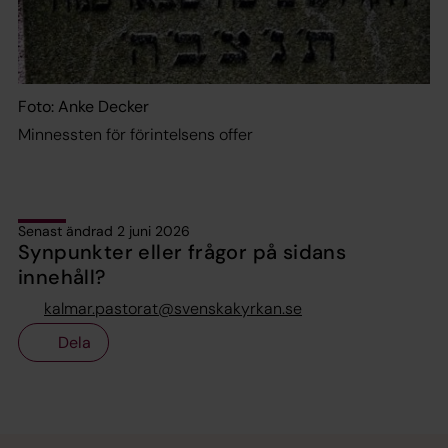
Foto: Anke Decker
Minnessten för förintelsens offer
Senast ändrad 2 juni 2026
Synpunkter eller frågor på sidans
innehåll?
kalmar.pastorat@svenskakyrkan.se
Dela
Tillbaka till toppen
Tillbaka till innehållet