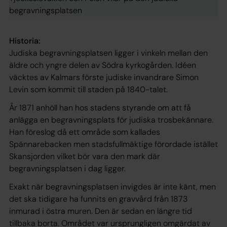
begravningsplatsen
Historia:
Judiska begravningsplatsen ligger i vinkeln mellan den
äldre och yngre delen av Södra kyrkogården. Idéen
väcktes av Kalmars förste judiske invandrare Simon
Levin som kommit till staden på 1840-talet.
År 1871 anhöll han hos stadens styrande om att få
anlägga en begravningsplats för judiska trosbekännare.
Han föreslog då ett område som kallades
Spännarebacken men stadsfullmäktige förordade istället
Skansjorden vilket bör vara den mark där
begravningsplatsen i dag ligger.
Exakt när begravningsplatsen invigdes är inte känt, men
det ska tidigare ha funnits en gravvård från 1873
inmurad i östra muren. Den är sedan en längre tid
tillbaka borta. Området var ursprungligen omgärdat av