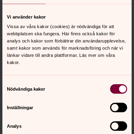
År 2019 ändrar Kalmar kyrkogårdsförvaltning
språkbruket gällande namn på begravningsplatsen, från
Vi använder kakor
mosaiska till judiska begravningsplatsen. Det är ordet
”judisk” som används i Sverige och ordet ”mosaisk” är
Vissa av våra kakor (cookies) är nödvändiga för att
ur bruk.
webbplatsen ska fungera. Här finns också kakor för
analys och kakor som förbättrar din användarupplevelse,
samt kakor som används för marknadsföring och när vi
länkar vidare till andra plattformar. Läs mer om våra
kakor.
Samtyckesval
Nödvändiga kakor
Inställningar
Analys