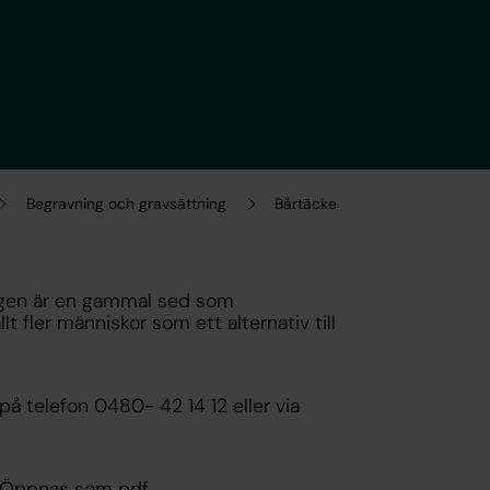
Begravning och gravsättning
Bårtäcke
ingen är en gammal sed som
t fler människor som ett alternativ till
å telefon 0480- 42 14 12 eller via
Öppnas som pdf.