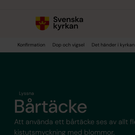
Till innehållet
Till undermeny
Konfirmation
Dop och vigsel
Det händer i kyrkan
Lyssna
Bårtäcke
Att använda ett bårtäcke ses av allt fl
kistutsmyckning med blommor.