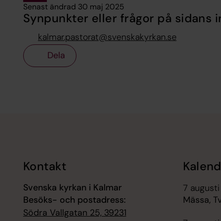
Senast ändrad 30 maj 2025
Synpunkter eller frågor på sidans i
kalmar.pastorat@svenskakyrkan.se
Dela
Tillbaka till toppen
Tillbaka till innehållet
Kontakt
Kalend
Svenska kyrkan i Kalmar
7 augusti
Besöks- och postadress:
Mässa, Tv
Södra Vallgatan 25, 39231