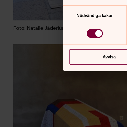
Samtyckesval
Nödvändiga kakor
Foto: Natalie Jäderlund
Avvisa