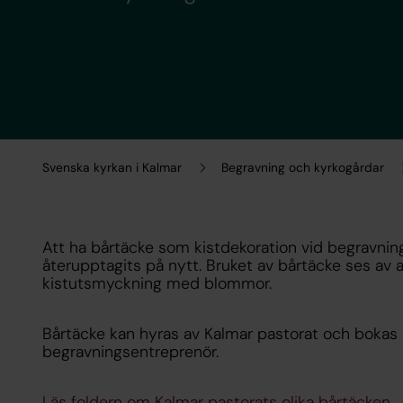
Svenska kyrkan i Kalmar
Begravning och kyrkogårdar
Att ha bårtäcke som kistdekoration vid begravn
återupptagits på nytt. Bruket av bårtäcke ses av all
kistutsmyckning med blommor.
Bårtäcke kan hyras av Kalmar pastorat och bokas p
begravningsentreprenör.
Läs foldern om Kalmar pastorats olika bårtäcken.