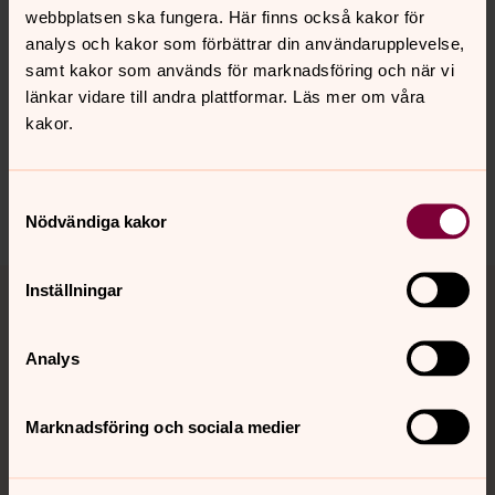
webbplatsen ska fungera. Här finns också kakor för
Senast ändrad 8 januari 2026
analys och kakor som förbättrar din användarupplevelse,
Synpunkter eller frågor på sidans
samt kakor som används för marknadsföring och när vi
innehåll?
länkar vidare till andra plattformar. Läs mer om våra
kakor.
jarna-vardinge.pastorat@svenskakyrkan.se
Dela
Samtyckesval
Nödvändiga kakor
Tillbaka till toppen
Tillbaka till innehållet
Inställningar
Analys
Kontakt
Marknadsföring och sociala medier
Kalender