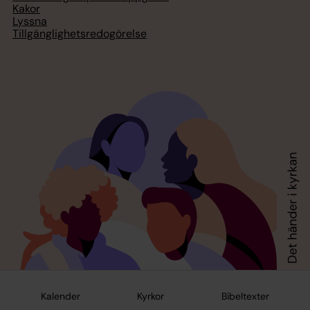
Kakor
Lyssna
Tillgänglighetsredogörelse
Kalender
Kyrkor
Bibeltexter