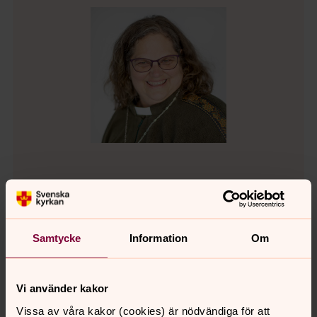
Laila Larsson
Diakon, Svenska kyrkan i Järna och Vårdinge
Direkt:
08-551 782 11
Samtycke
Information
Om
laila.larsson@svenskakyrkan.se
E-post:
Vi använder kakor
Vissa av våra kakor (cookies) är nödvändiga för att