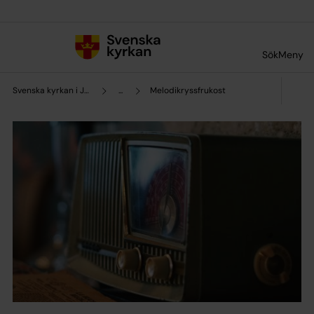
Till innehållet
Till undermeny
Sök
Meny
Svenska kyrkan i Järna och Vårdinge
...
Melodikryssfrukost