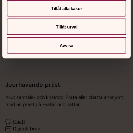
Tillåt alla kakor
Hitta snabbt
Tillåt urval
Sociala kanaler
Avvisa
Jourhavande präst
Akut samtals- och krisstöd. Prata eller chatta anonymt
med en präst på kvällar och nätter.
Chatt
Digitalt brev