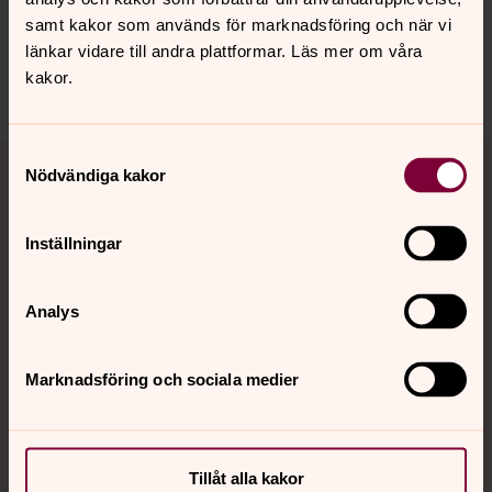
jarna-vardinge.pastorat@svenskakyrkan.se
samt kakor som används för marknadsföring och när vi
Dela
länkar vidare till andra plattformar. Läs mer om våra
kakor.
Tillbaka till toppen
Tillbaka till innehållet
Samtyckesval
Nödvändiga kakor
Inställningar
Kontakt
Analys
Kalender
Marknadsföring och sociala medier
Hitta snabbt
Tillåt alla kakor