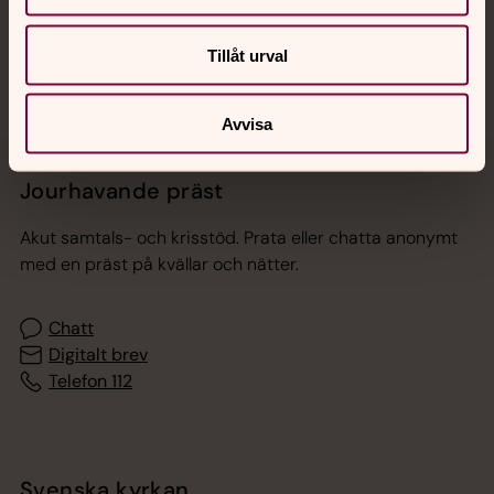
Sociala kanaler
Tillåt urval
Avvisa
Jourhavande präst
Akut samtals- och krisstöd. Prata eller chatta anonymt
med en präst på kvällar och nätter.
Chatt
Digitalt brev
Telefon 112
Svenska kyrkan