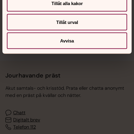
Tillåt alla kakor
Hitta snabbt
Tillåt urval
Sociala kanaler
Avvisa
Jourhavande präst
Akut samtals- och krisstöd. Prata eller chatta anonymt
med en präst på kvällar och nätter.
Chatt
Digitalt brev
Telefon 112