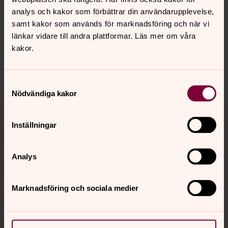
Senast ändrad 8 januari 2026
Synpunkter eller frågor på sidans
analys och kakor som förbättrar din användarupplevelse,
innehåll?
samt kakor som används för marknadsföring och när vi
länkar vidare till andra plattformar. Läs mer om våra
jarna-vardinge.pastorat@svenskakyrkan.se
kakor.
Dela
Samtyckesval
Nödvändiga kakor
Tillbaka till toppen
Tillbaka till innehållet
Inställningar
Analys
Kontakt
Marknadsföring och sociala medier
Kalender