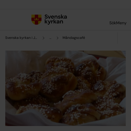
Till innehållet
Till undermeny
Sök
Meny
Svenska kyrkan i Järna och Vårdinge
...
Måndagscafé