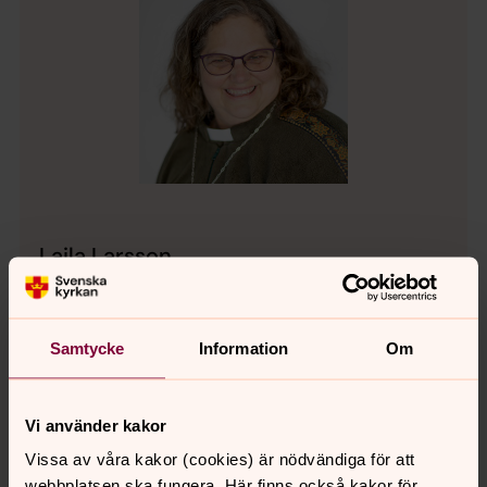
Laila Larsson
Diakon, Svenska kyrkan i Järna och Vårdinge
Direkt:
08-551 782 11
laila.larsson@svenskakyrkan.se
E-post:
Samtycke
Information
Om
Vi använder kakor
Vissa av våra kakor (cookies) är nödvändiga för att
webbplatsen ska fungera. Här finns också kakor för