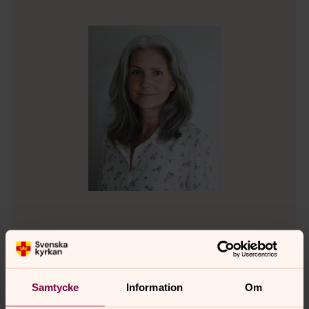
Lisa Sundqvist
Pedagog, Svenska kyrkan i Järna och Vårdinge
Direkt:
08-551 782 23
Samtycke
Information
Om
lisa.sundqvist@svenskakyrkan.se
E-post: