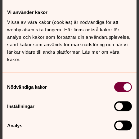
Mer om Lisa Sundqvist
Vi använder kakor
Pedagog
Vissa av våra kakor (cookies) är nödvändiga för att
webbplatsen ska fungera. Här finns också kakor för
analys och kakor som förbättrar din användarupplevelse,
samt kakor som används för marknadsföring och när vi
länkar vidare till andra plattformar. Läs mer om våra
kakor.
Senast ändrad 21 juli 2026
Synpunkter eller frågor på sidans
innehåll?
Samtyckesval
jarna-vardinge.pastorat@svenskakyrkan.se
Nödvändiga kakor
Dela
Inställningar
Analys
Tillbaka till toppen
Tillbaka till innehållet