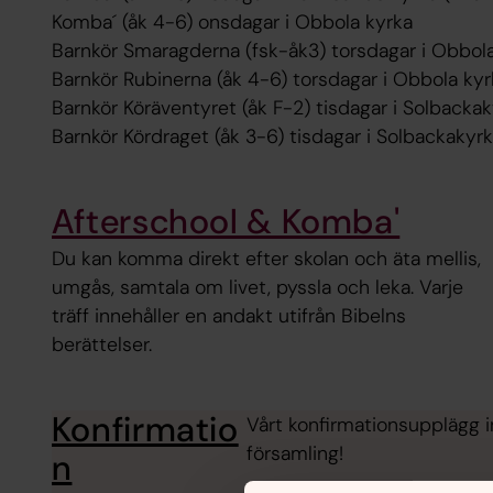
Komba´ (åk 4-6) onsdagar i Obbola kyrka
Barnkör Smaragderna (fsk-åk3) torsdagar i Obbol
Barnkör Rubinerna (åk 4-6) torsdagar i Obbola ky
Barnkör Köräventyret (åk F-2) tisdagar i Solbacka
Barnkör Kördraget (åk 3-6) tisdagar i Solbackakyr
Afterschool & Komba'
Du kan komma direkt efter skolan och äta mellis,
umgås, samtala om livet, pyssla och leka. Varje
träff innehåller en andakt utifrån Bibelns
berättelser.
Konfirmatio
Vårt konfirmationsupplägg 
församling!
n