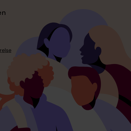
en
relse