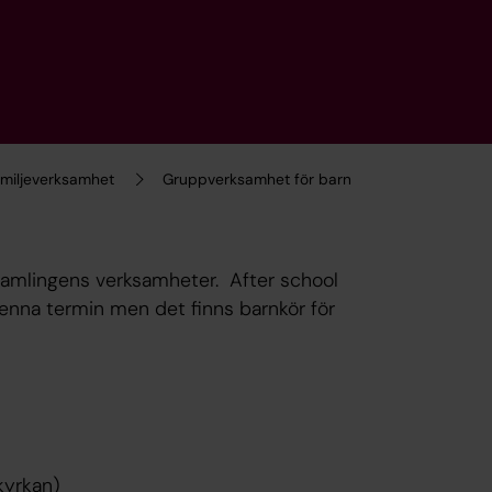
amiljeverksamhet
Gruppverksamhet för barn
rsamlingens verksamheter. After school
enna termin men det finns barnkör för
 kyrkan)