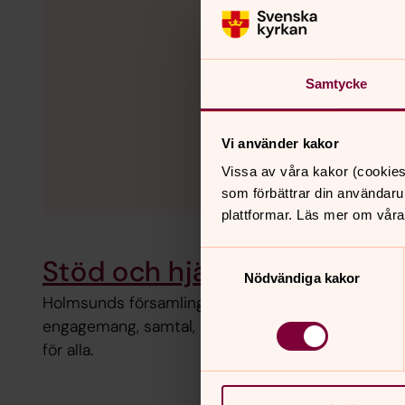
Samtycke
Vi använder kakor
Vissa av våra kakor (cookies
som förbättrar din användaru
plattformar. Läs mer om våra
Samtyckesval
Stöd och hjälp
Nödvändiga kakor
Holmsunds församling har diakonin som fokusom
engagemang, samtal, möten och råd och stöd. Kyrka
för alla.