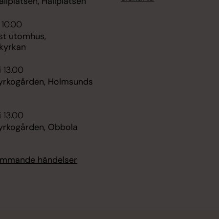
ållplatsen, Hållplatsen
 10.00
st utomhus,
kyrkan
i 13.00
kyrkogården, Holmsunds
i 13.00
kyrkogården, Obbola
kommande händelser