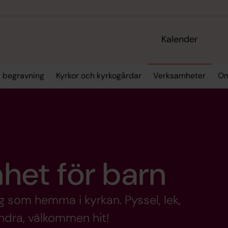
Kalender
& begravning
Kyrkor och kyrkogårdar
Verksamheter
Om
et för barn
 som hemma i kyrkan. Pyssel, lek,
dra, välkommen hit!