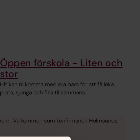
Öppen förskola - Liten och
stor
Hit kan ni komma med era barn för att få leka,
prata, sjunga och fika tillsammans.
ockholm. Välkommen som konfirmand i Holmsunds