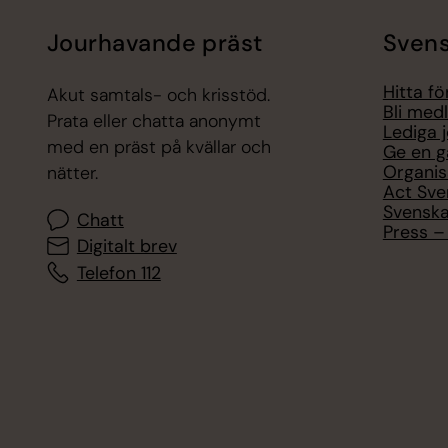
Jourhavande präst
Svens
Hitta f
Akut samtals- och krisstöd.
Bli med
Prata eller chatta anonymt
Lediga 
med en präst på kvällar och
Ge en g
Organis
nätter.
Act Sve
Svenska
Chatt
Press – 
Digitalt brev
Telefon 112