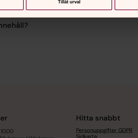
Tillåt urval
nnehåll?
er
Hitta snabbt
Personuppgifter GDPR
 10.00
Sidkarta