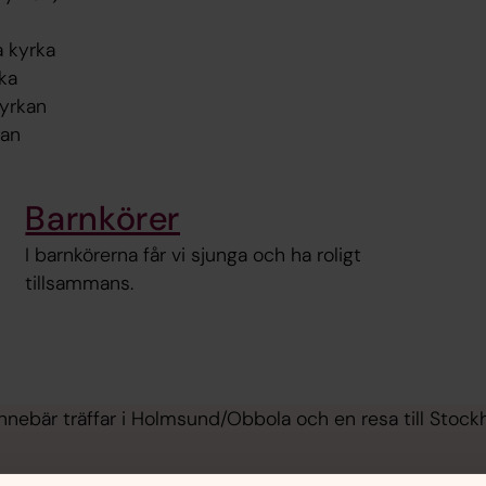
a kyrka
rka
kyrkan
kan
Barnkörer
I barnkörerna får vi sjunga och ha roligt
tillsammans.
innebär träffar i Holmsund/Obbola och en resa till St