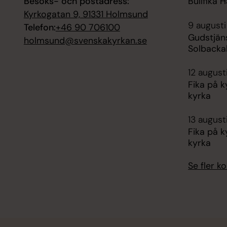
Besöks- och postadress:
Bullfika H
Kyrkogatan 9, 91331 Holmsund
9 augusti
Telefon:
+46 90 706100
Gudstjän
holmsund@svenskakyrkan.se
Solbacka
12 august
Fika på 
kyrka
13 august
Fika på 
kyrka
Se fler 