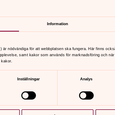
Information
) är nödvändiga för att webbplatsen ska fungera. Här finns ocks
pplevelse, samt kakor som används för marknadsföring och när vi
 kakor.
Anmälan till 
Inställningar
Analys
råde. Gemenskap,
ns sociala arbete är till