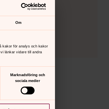
Om
å kakor för analys och kakor
 länkar vidare till andra
barngrupper
Marknadsföring och
sociala medier