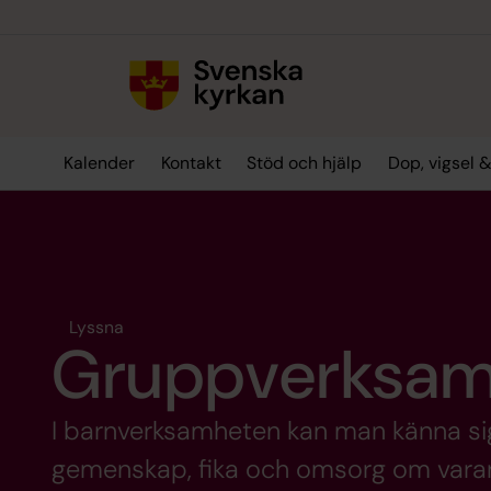
Till innehållet
Till undermeny
Kalender
Kontakt
Stöd och hjälp
Dop, vigsel 
Lyssna
Gruppverksamh
I barnverksamheten kan man känna sig
gemenskap, fika och omsorg om varan