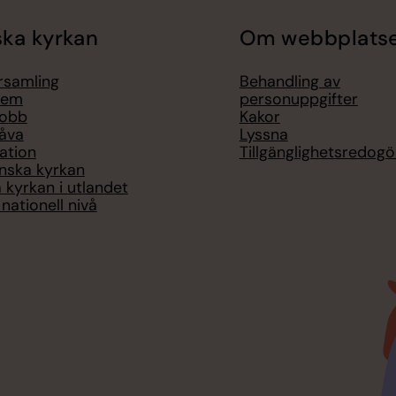
ka kyrkan
Om webbplats
örsamling
Behandling av
lem
personuppgifter
jobb
Kakor
åva
Lyssna
ation
Tillgänglighetsredogö
nska kyrkan
 kyrkan i utlandet
nationell nivå