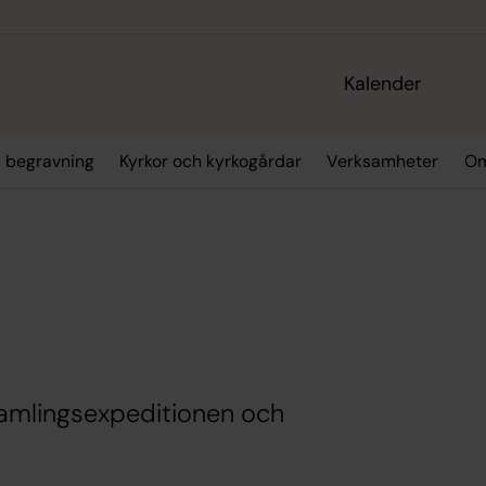
Kalender
& begravning
Kyrkor och kyrkogårdar
Verksamheter
Om
rsamlingsexpeditionen och