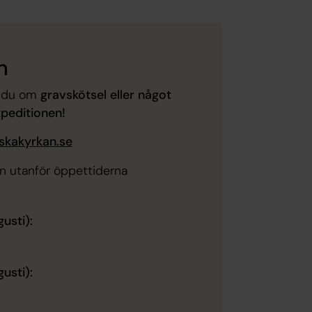
n
r du om
gravskötsel eller något
peditionen!
kakyrkan.se
en utanför öppettiderna
usti):
usti):