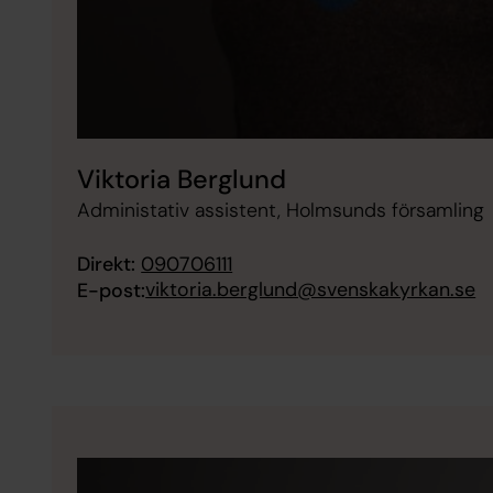
Viktoria Berglund
Administativ assistent, Holmsunds församling
Direkt:
090706111
viktoria.berglund@svenskakyrkan.se
E-post: