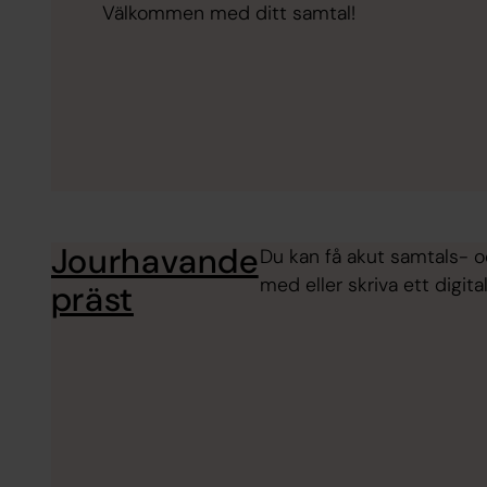
Välkommen med ditt samtal!
Jourhavande
Du kan få akut samtals- oc
med eller skriva ett digita
präst