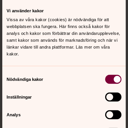
Vi använder kakor
Kontakt
Vissa av våra kakor (cookies) är nödvändiga för att
webbplatsen ska fungera. Här finns också kakor för
analys och kakor som förbättrar din användarupplevelse,
Kalender
samt kakor som används för marknadsföring och när vi
länkar vidare till andra plattformar. Läs mer om våra
kakor.
Hitta snabbt
Samtyckesval
Nödvändiga kakor
Sociala kanaler
Inställningar
Analys
Jourhavande präst