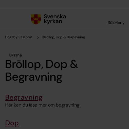
Till innehållet
Till undermeny
Sök
Meny
Högsby Pastorat
Bröllop, Dop & Begravning
Lyssna
Bröllop, Dop &
Begravning
Begravning
Här kan du läsa mer om begravning
Dop