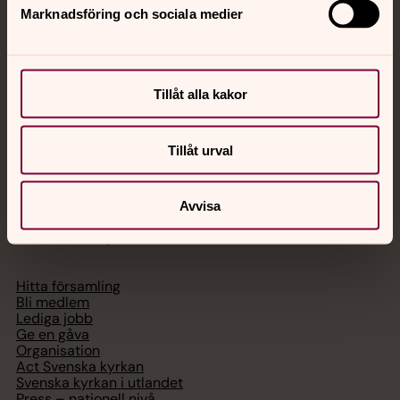
Marknadsföring och sociala medier
Akut samtals- och krisstöd. Prata eller chatta anonymt
med en präst på kvällar och nätter.
Tillåt alla kakor
Chatt
Digitalt brev
Telefon 112
Tillåt urval
Avvisa
Svenska kyrkan
Hitta församling
Bli medlem
Lediga jobb
Ge en gåva
Organisation
Act Svenska kyrkan
Svenska kyrkan i utlandet
Press – nationell nivå