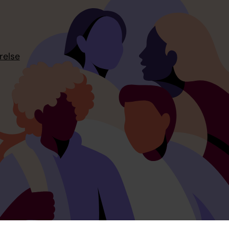
relse