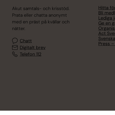
Hitta f
Akut samtals- och krisstöd.
Bli med
Prata eller chatta anonymt
Lediga 
med en präst på kvällar och
Ge en g
Organis
nätter.
Act Sve
Svenska
Chatt
Press – 
Digitalt brev
Telefon 112