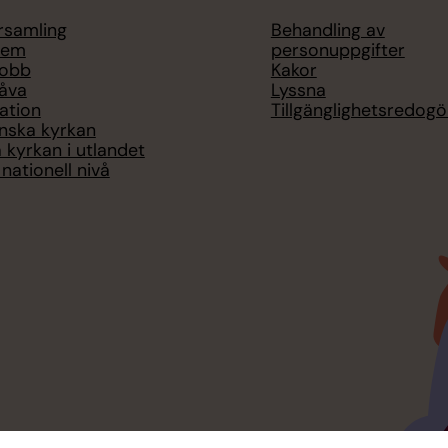
örsamling
Behandling av
lem
personuppgifter
jobb
Kakor
åva
Lyssna
ation
Tillgänglighetsredogö
nska kyrkan
 kyrkan i utlandet
nationell nivå