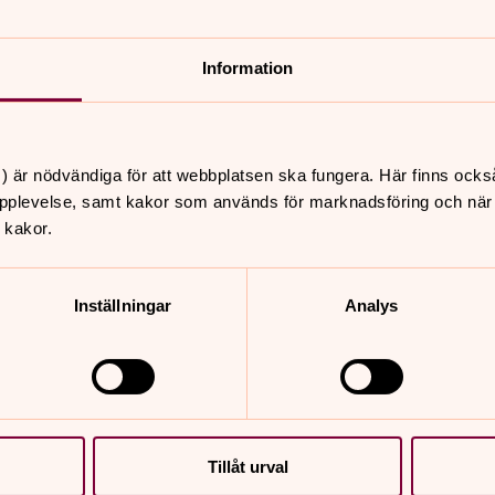
nnehåll?
Information
) är nödvändiga för att webbplatsen ska fungera. Här finns ocks
pplevelse, samt kakor som används för marknadsföring och när vi
 kakor.
Inställningar
Analys
er
Hitta snabbt
Kontakta oss
 18.00
Detta händer i kyrkan
sommar Högsby, Högsby
Bröllop, Dop & Begravni
Tillåt urval
Verksamhet