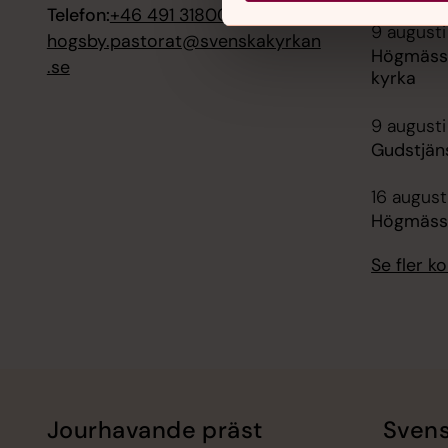
Telefon:
+46 491 31800
9 augusti
hogsby.pastorat@svenskakyrkan
Högmässa
.se
kyrka
9 augusti
Gudstjäns
16 augusti
Högmässa
Se fler 
Jourhavande präst
Svens