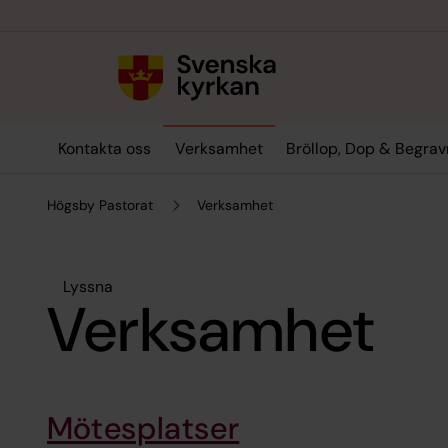
Till innehållet
Till undermeny
Kontakta oss
Verksamhet
Bröllop, Dop & Begrav
Högsby Pastorat
Verksamhet
Lyssna
Verksamhet
Mötesplatser