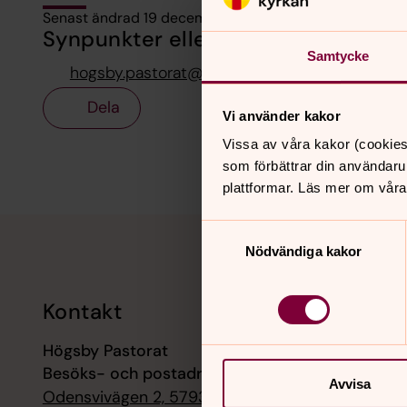
Senast ändrad 19 december 2024
Synpunkter eller frågor på sidans i
Samtycke
hogsby.pastorat@svenskakyrkan.se
Dela
Vi använder kakor
Vissa av våra kakor (cookies
som förbättrar din användaru
plattformar. Läs mer om våra
Tillbaka till toppen
Tillbaka till innehållet
Samtyckesval
Nödvändiga kakor
Kontakt
Kalend
Högsby Pastorat
8 augusti
Besöks- och postadress:
Musik i 
Avvisa
kyrka
Odensvivägen 2, 57933 Högsby