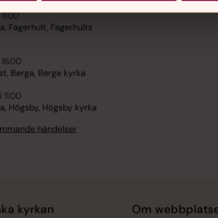
Sidkarta
 11.00
, Fagerhult, Fagerhults
 16.00
t, Berga, Berga kyrka
 11.00
, Högsby, Högsby kyrka
kommande händelser
ka kyrkan
Om webbplats