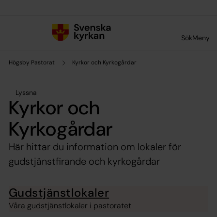
Till innehållet
Till undermeny
Sök
Meny
Högsby Pastorat
Kyrkor och Kyrkogårdar
Lyssna
Kyrkor och
Kyrkogårdar
Här hittar du information om lokaler för
gudstjänstfirande och kyrkogårdar
Gudstjänstlokaler
Våra gudstjänstlokaler i pastoratet