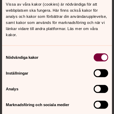
Vissa av våra kakor (cookies) är nödvändiga för att
webbplatsen ska fungera. Här finns också kakor för
analys och kakor som förbättrar din användarupplevelse,
Senast ändrad 27 oktober 2022
samt kakor som används för marknadsföring och när vi
Synpunkter eller frågor på sidans
länkar vidare till andra plattformar. Läs mer om våra
innehåll?
kakor.
hogalid.forsamling@svenskakyrkan.se
Dela
Samtyckesval
Nödvändiga kakor
Inställningar
Tillbaka till toppen
Tillbaka till innehållet
Analys
Kontakt
Marknadsföring och sociala medier