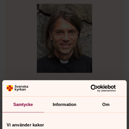
Joakim Kohls
Präst, Högalids församling
Samtycke
Information
Om
Direkt:
08-616 88 19
joakim.kohls@svenskakyrkan.se
E-post:
Vi använder kakor