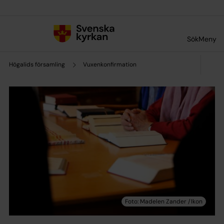
Till innehållet
Till undermeny
Sök
Meny
Högalids församling
Vuxenkonfirmation