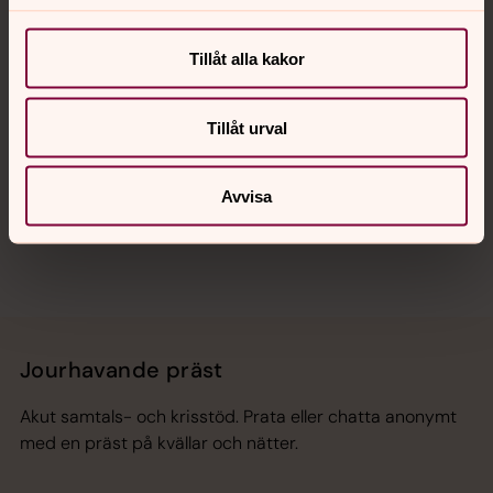
Kalender
Tillåt alla kakor
Hitta snabbt
Tillåt urval
Sociala kanaler
Avvisa
Jourhavande präst
Akut samtals- och krisstöd. Prata eller chatta anonymt
med en präst på kvällar och nätter.