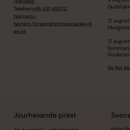
Hjärnarp
Gudstjäns
Telefon:
+46 431 415170
hjarnarp-
12 august
tastarp.forsamling@svenskakyrk
Morgonmä
an.se
12 august
Sommarca
Sockenst
Se fler 
Jourhavande präst
Svens
Hitta f