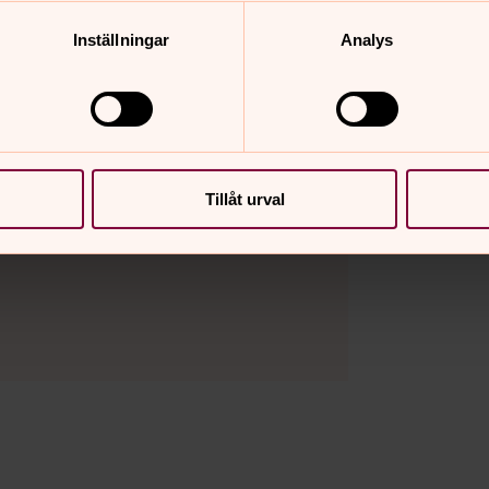
Inställningar
Analys
Tillåt urval
llmäktige - ledamot, Svenska kyrkan