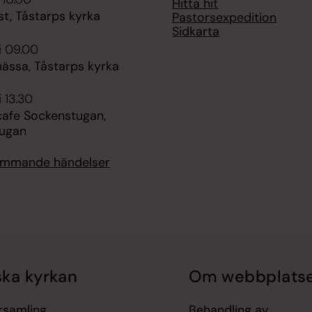
Hitta hit
t, Tåstarps kyrka
Pastorsexpedition
Sidkarta
i 09.00
ssa, Tåstarps kyrka
i 13.30
fe Sockenstugan,
ugan
kommande händelser
ka kyrkan
Om webbplats
örsamling
Behandling av