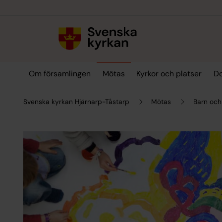
Till innehållet
Till undermeny
Om församlingen
Mötas
Kyrkor och platser
Do
Svenska kyrkan Hjärnarp-Tåstarp
Mötas
Barn och