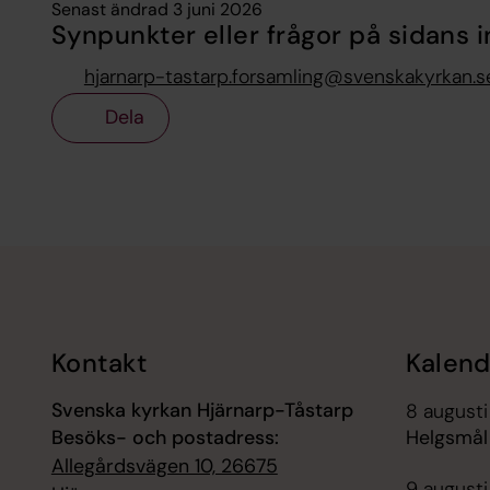
Senast ändrad 3 juni 2026
Synpunkter eller frågor på sidans i
hjarnarp-tastarp.forsamling@svenskakyrkan.s
Dela
Tillbaka till toppen
Tillbaka till innehållet
Kontakt
Kalend
Svenska kyrkan Hjärnarp-Tåstarp
8 augusti
Besöks- och postadress:
Helgsmål
Allegårdsvägen 10, 26675
9 augusti