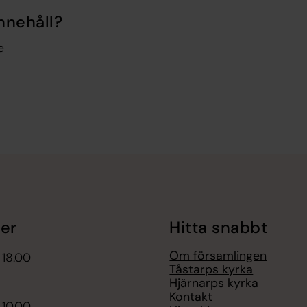
nnehåll?
e
er
Hitta snabbt
Om församlingen
 18.00
Tåstarps kyrka
Hjärnarps kyrka
Kontakt
 10.00