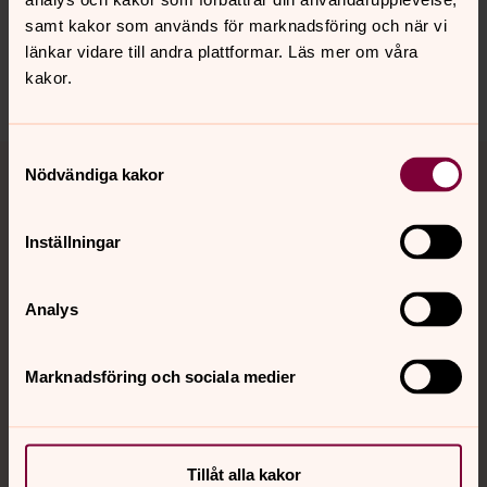
innehåll?
samt kakor som används för marknadsföring och när vi
harnosand.stift@svenskakyrkan.se
länkar vidare till andra plattformar. Läs mer om våra
kakor.
Dela
Tillbaka till toppen
Tillbaka till innehållet
Samtyckesval
Nödvändiga kakor
Inställningar
Kontakt
Analys
Kalender
Marknadsföring och sociala medier
Hitta snabbt
Tillåt alla kakor