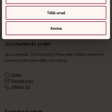
Sociala kanaler
Tillåt urval
Avvisa
Jourhavande präst
Akut samtals- och krisstöd. Prata eller chatta anonymt
med en präst på kvällar och nätter.
Chatt
Digitalt brev
Telefon 112
Svenska kyrkan