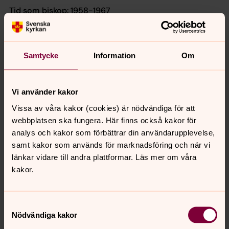
Tid som biskop:
1958-1967
Studerade i Borås
1926 Studerade i Uppsala
Samtycke
Information
Om
1926 Teol fil
1931 Teol kand
Vi använder kakor
1935 Teol lic
Vissa av våra kakor (cookies) är nödvändiga för att
1937 Teol dr
webbplatsen ska fungera. Här finns också kakor för
analys och kakor som förbättrar din användarupplevelse,
1937 Docent i dogmatik
samt kakor som används för marknadsföring och när vi
1940-12-15 Prästvigd i Uppsala
länkar vidare till andra plattformar. Läs mer om våra
kakor.
1945 Director vid Fjellstedtska skolan
1958 Utnämnd till biskop i Härnösand
Samtyckesval
1967 Ärkebiskop
Nödvändiga kakor