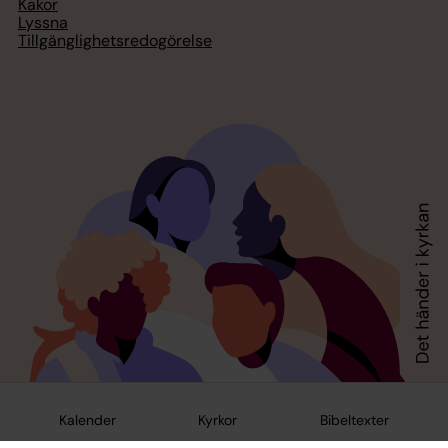
Kakor
Lyssna
Tillgänglighetsredogörelse
Kalender
Kyrkor
Bibeltexter