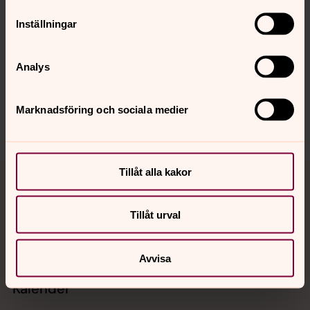
Inställningar
Senast ändrad 25 oktober 2016
Synpunkter eller frågor på sidans
Analys
innehåll?
harnosand.stift@svenskakyrkan.se
Marknadsföring och sociala medier
Dela
Tillbaka till toppen
Tillbaka till innehållet
Tillåt alla kakor
Tillåt urval
Kontakt
Avvisa
Kalender