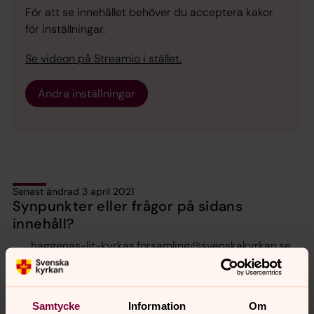
För att se innehållet behöver du acceptera kakor
för inställningar.
Se videon på Streamio i stället.
Ändra inställningar
Senast ändrad 3 april 2021
Synpunkter eller frågor på sidans
innehåll?
haggenas-lit-kyrkas.forsamling@svenskakyrkan.se
Dela
Samtycke
Information
Om