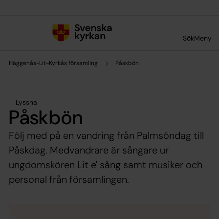
Till innehållet
Till undermeny
Sök
Meny
Häggenås-Lit-Kyrkås församling
Påskbön
Lyssna
Påskbön
Följ med på en vandring från Palmsöndag till
Påskdag. Medvandrare är sångare ur
ungdomskören Lit e' sång samt musiker och
personal från församlingen.