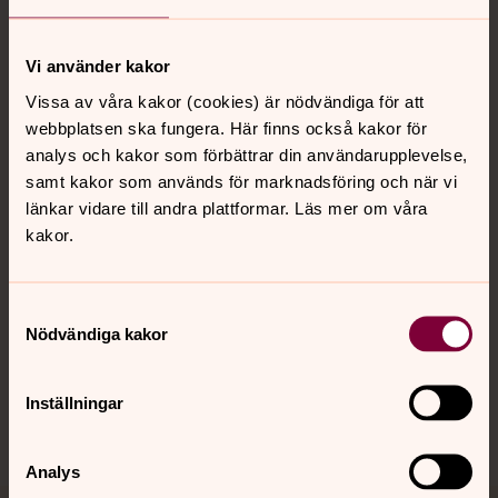
Tillbaka till toppen
Tillbaka till innehållet
Vi använder kakor
Vissa av våra kakor (cookies) är nödvändiga för att
Kontakt
webbplatsen ska fungera. Här finns också kakor för
analys och kakor som förbättrar din användarupplevelse,
samt kakor som används för marknadsföring och när vi
Kalender
länkar vidare till andra plattformar. Läs mer om våra
kakor.
Hitta snabbt
Samtyckesval
Nödvändiga kakor
Sociala kanaler
Inställningar
Analys