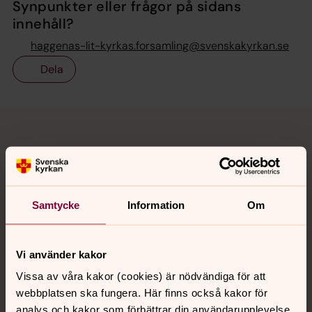
Synpunkter eller frågor på sidans
innehåll?
haggenas-lit-kyrkas.forsamling@svenskakyrkan.se
Dela
Tillbaka till toppen
Tillbaka till innehållet
Kontakt
Samtycke
Information
Om
Kalender
Vi använder kakor
Vissa av våra kakor (cookies) är nödvändiga för att
Hitta snabbt
webbplatsen ska fungera. Här finns också kakor för
analys och kakor som förbättrar din användarupplevelse,