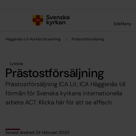
Till innehållet
Till undermeny
Sök
Meny
Häggenås-Lit-Kyrkås församling
Prästostförsäljning
Lyssna
Prästostförsäljning
Prästostförsäljning ICA Lit, ICA Häggenås till
förmån för Svenska kyrkans internationella
arbete ACT. Klicka här för att se affisch
Senast ändrad 24 februari 2020