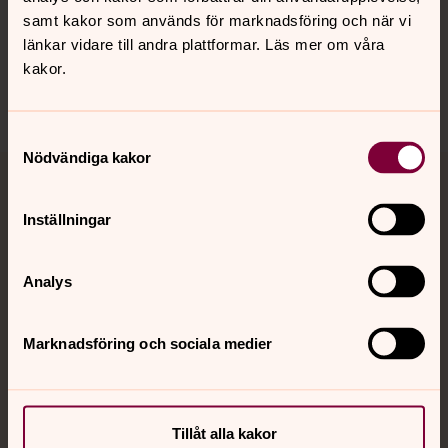
samt kakor som används för marknadsföring och när vi
Sociala kanaler
länkar vidare till andra plattformar. Läs mer om våra
kakor.
Samtyckesval
Nödvändiga kakor
Jourhavande präst
Inställningar
Akut samtals- och krisstöd. Prata eller chatta anonymt
med en präst på kvällar och nätter.
Analys
Chatt
Marknadsföring och sociala medier
Digitalt brev
Telefon 112
Tillåt alla kakor