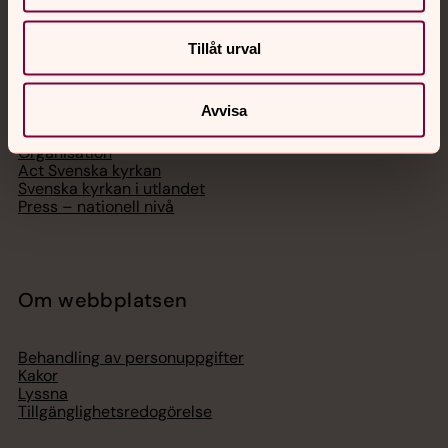
Svenska kyrkan
Tillåt urval
Hitta församling
Bli medlem
Avvisa
Lediga jobb
Ge en gåva
Organisation
Act Svenska kyrkan
Svenska kyrkan i utlandet
Press – nationell nivå
Om webbplatsen
Behandling av personuppgifter
Kakor
Lyssna
Tillgänglighetsredogörelse