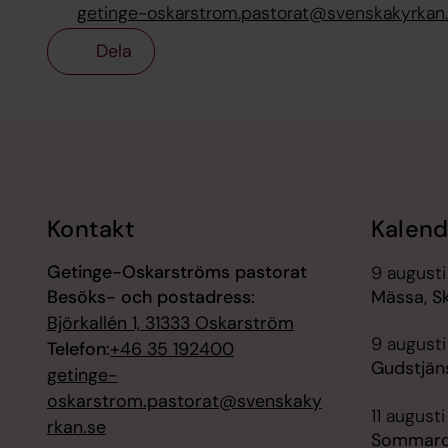
getinge-oskarstrom.pastorat@svenskakyrkan
Dela
Tillbaka till toppen
Tillbaka till innehållet
Kontakt
Kalend
Getinge-Oskarströms pastorat
9 augusti
Besöks- och postadress:
Mässa, S
Björkallén 1, 31333 Oskarström
9 augusti
Telefon:
+46 35 192400
Gudstjäns
getinge-
oskarstrom.pastorat@svenskaky
11 augusti
rkan.se
Sommarc