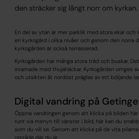
den sträcker sig långt norr om kyrkan.
En del av ytan är mer parklik med stora ekar oc
en kyrkogård i olika nivåer och genom den norra d
kyrkogården är också terrasserad.
Kyrkogården har många stora träd och buskar. Det
inramade med thujahäckar. Kyrkogården omges av v
och utsikten åt nordöst präglas av ett böljande 
Digital vandring på Geting
Öppna vandringen genom att klicka på bilden här n
runt via menyn till vänster i bild, här kan du snab
som du vill se. Genom att klicka på de vita pilarn
område där du är.