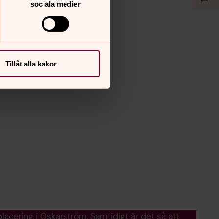
sociala medier
Tillåt alla kakor
lacering i Oskarström. Samtidigt är det så att