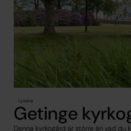
Lyssna
Getinge kyrko
Denna kyrkogård är större än vad du ka