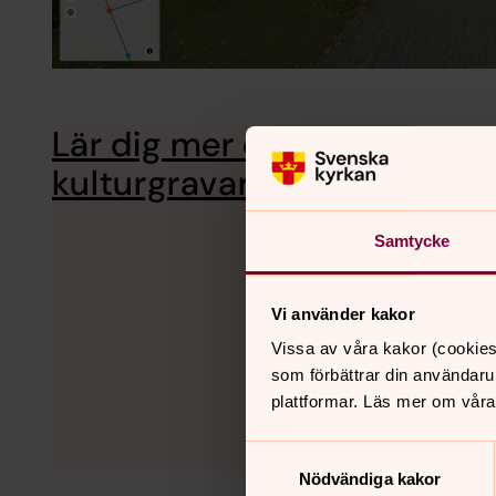
Lär dig mer om våra
På pasto
berättel
kulturgravar
Samtycke
Vi använder kakor
Vissa av våra kakor (cookies
som förbättrar din användaru
plattformar. Läs mer om våra
Samtyckesval
Nödvändiga kakor