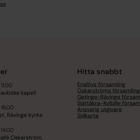
.se
er
Hitta snabbt
Enslövs församling
 11.00
Oskarströms församling
kavböke kapell
Getinge-Rävinge försam
Slättåkra-Kvibille försam
 16.00
Ansvarig utgivare
t, Rävinge kyrka
Sidkarta
 14.00
afé Oskarström,