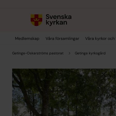
Till innehållet
Till undermeny
Medlemskap
Våra församlingar
Våra kyrkor och
Getinge-Oskarströms pastorat
Getinge kyrkogård