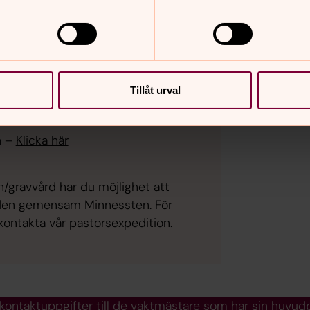
tt begravas på
Tillåt urval
lats - Askgravlund
n –
Klicka här
/gravvård har du möjlighet att
gården gemensam Minnessten. För
kontakta vår pastorsexpedition.
 kontaktuppgifter till de vaktmästare som har sin huvudp