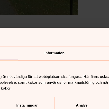
ratets kyrkogårdar kan du hitta QR-koder vid en del av vå
ser om människorna som vilar på dessa platser.
Information
) är nödvändiga för att webbplatsen ska fungera. Här finns ocks
pplevelse, samt kakor som används för marknadsföring och när vi
 kakor.
Inställningar
Analys