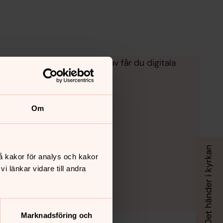
ra kulturgravar. Med hjälp av får du digitala
Om
å kakor för analys och kakor
 länkar vidare till andra
Marknadsföring och