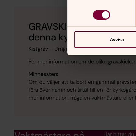
GRAVSKICK (olika sätt a
denna kyrkogård):
Avvisa
Kistgrav – Urngrav – Minneslund - Askgravp
För mer information om de olika gravskicke
Minnessten:
Om du väljer att ta bort en gammal gravsten
föra över namn och årtal till en för kyrko
mer information, fråga en vaktmästare eller 
Vaktmästare på
Här hittar du