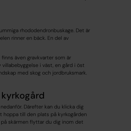
h lummiga rhododendronbuskage. Det är
elen rinner en bäck. En del av
 finns även gravkvarter som är
illabebyggelse i väst, en gård i öst
landskap med skog och jordbruksmark.
e kyrkogård
edanför. Därefter kan du klicka dig
bt hoppa till den plats på kyrkogården
a på skärmen flyttar du dig inom det