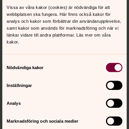
Vissa av våra kakor (cookies) är nödvändiga för att
Rätt att ta tillbaka samtycke
webbplatsen ska fungera. Här finns också kakor för
Vad gäller behandling som utförs med stöd av ett
analys och kakor som förbättrar din användarupplevelse,
samtycke kan du alltid ta tillbaka ditt samtycke när som
samt kakor som används för marknadsföring och när vi
helst, och då ska personuppgifterna upphöra att
länkar vidare till andra plattformar. Läs mer om våra
behandlas. Behandling som utfördes innan samtycket
kakor.
togs tillbaka ses dock fortfarande som laglig.
Samtyckesval
Rätt att flytta dina personuppgifter
Nödvändiga kakor
(”dataportabilitet”)
Automatiserad behandling (t.ex. i ett IT-system) som
Inställningar
utförs med stöd av samtycke eller avtal där
personuppgifterna samlats in direkt från dig omfattas
av rätten till dataportabilitet, vilken innebär att du har en
Analys
rätt att begära ut dina personuppgifter i ett format som
är strukturerat, allmänt använt och maskinläsbart och,
Marknadsföring och sociala medier
om det är tekniskt möjligt, få dessa personuppgifter