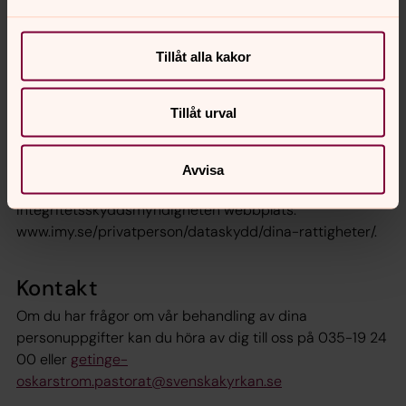
överförda direkt till en annan part.
Allmänt
Tillåt alla kakor
Om din begäran är uppenbart ogrundad eller orimlig, till
exempel om du vid upprepade tillfällen begär samma
Tillåt urval
sak, kan vi komma att ta ut en avgift eller neka din
begäran.
Avvisa
Du kan läsa mer om dina rättigheter på
Integritetsskyddsmyndigheten webbplats:
www.imy.se/privatperson/dataskydd/dina-rattigheter/.
Kontakt
Om du har frågor om vår behandling av dina
personuppgifter kan du höra av dig till oss på 035-19 24
00 eller
getinge-
oskarstrom.pastorat@svenskakyrkan.se