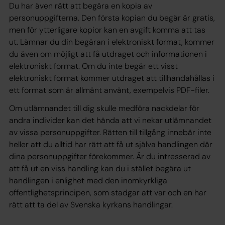
Du har även rätt att begära en kopia av
personuppgifterna. Den första kopian du begär är gratis,
men för ytterligare kopior kan en avgift komma att tas
ut. Lämnar du din begäran i elektroniskt format, kommer
du även om möjligt att få utdraget och informationen i
elektroniskt format. Om du inte begär ett visst
elektroniskt format kommer utdraget att tillhandahållas i
ett format som är allmänt använt, exempelvis PDF-filer.
Om utlämnandet till dig skulle medföra nackdelar för
andra individer kan det hända att vi nekar utlämnandet
av vissa personuppgifter. Rätten till tillgång innebär inte
heller att du alltid har rätt att få ut själva handlingen där
dina personuppgifter förekommer. Är du intresserad av
att få ut en viss handling kan du i stället begära ut
handlingen i enlighet med den inomkyrkliga
offentlighetsprincipen, som stadgar att var och en har
rätt att ta del av Svenska kyrkans handlingar.