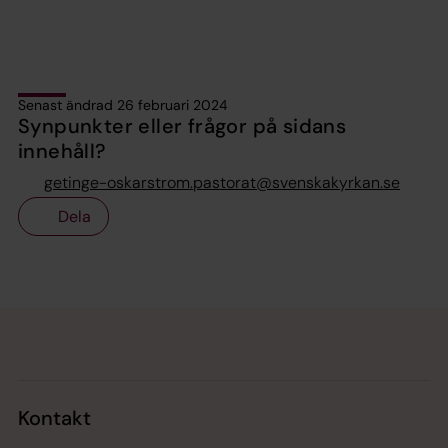
Senast ändrad 26 februari 2024
Synpunkter eller frågor på sidans
innehåll?
getinge-oskarstrom.pastorat@svenskakyrkan.se
Dela
Tillbaka till toppen
Tillbaka till innehållet
Kontakt