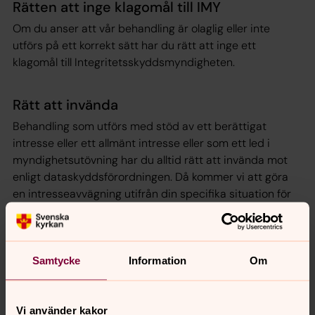
Rätten att inge klagomål till IMY
Om du anser att vår behandling är olaglig eller inte
utförs på ett korrekt sätt har du rätt att inge ett
klagomål till Integritetsskyddsmyndigheten.
Rätt att invända
Behandling som utförs med stöd av ett berättigat
intresse eller ett allmänt intresse eller som ett led i
myndighetsutövning har du alltid rätt att invända mot
enligt dataskyddsförordningen. Då kommer vi att göra
en intresseavvägning utifrån din specifika situation för
att bedöma om det fortfarande är berättigat att
behandla dina personuppgifter för det angivna syftet.
Du har även rätt att invända mot behandling som utförs
Samtycke
Information
Om
för direktmarknadsföringsändamål. Om du gör det
kommer vi att sluta utföra behandlingen utan att först
utföra någon intresseavvägning.
Vi använder kakor