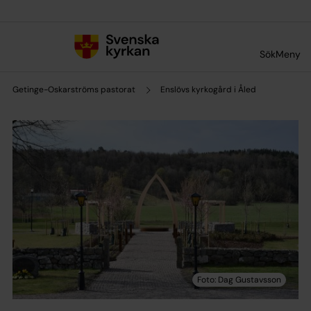
Till innehållet
Till undermeny
Sök
Meny
Getinge-Oskarströms pastorat
Enslövs kyrkogård i Åled