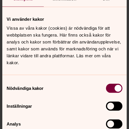
berättelser om människorna som vilar på dessa platser.
Vi använder kakor
Vissa av våra kakor (cookies) är nödvändiga för att
GRAVSKICK (olika sätt att
webbplatsen ska fungera. Här finns också kakor för
begravas på denna kyrkogård):
analys och kakor som förbättrar din användarupplevelse,
Kistgrav – Urngrav – Minneslund – Askgravplats –
samt kakor som används för marknadsföring och när vi
Askgravlund
länkar vidare till andra plattformar. Läs mer om våra
kakor.
För mer information om de olika gravskicken –
Klicka här
Samtyckesval
Minnessten:
Nödvändiga kakor
Om du väljer att ta bort en gammal
gravsten/gravvård har du möjlighet att föra över
namn och årtal till en för kyrkogården gemensam
Inställningar
Minnessten. För mer information, fråga en
vaktmästare eller kontakta vår pastorsexpedition.
Analys