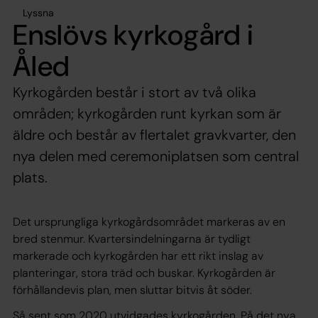
Lyssna
Enslövs kyrkogård i
Åled
Kyrkogården består i stort av två olika
områden; kyrkogården runt kyrkan som är
äldre och består av flertalet gravkvarter, den
nya delen med ceremoniplatsen som central
plats.
Det ursprungliga kyrkogårdsområdet markeras av en
bred stenmur. Kvartersindelningarna är tydligt
markerade och kyrkogården har ett rikt inslag av
planteringar, stora träd och buskar. Kyrkogården är
förhållandevis plan, men sluttar bitvis åt söder.
Så sent som 2020 utvidgades kyrkogården. På det nya