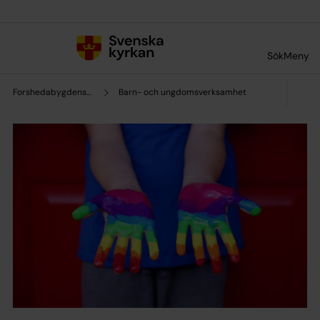
Till innehållet
Till undermeny
Sök
Meny
Forshedabygdens församling
Barn- och ungdomsverksamhet