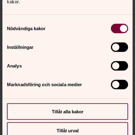
kakor.
Tillbaka till toppen
Tillbaka till innehållet
Samtyckesval
Nödvändiga kakor
Kontakt
Inställningar
Kalender
Analys
Marknadsföring och sociala medier
Hitta snabbt
Sociala kanaler
Tillåt alla kakor
Tillåt urval