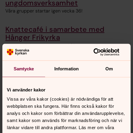
ungdomsverksamhet
Våra grupper startar igen vecka 36!
Knattecafé i samarbete med
Hånger Frikyrka
Knattecafé har sommaruppehåll. Varmt välkomna
tillbaka i augusti!
Samtycke
Information
Om
Senast ändrad 10 november 2025
Synpunkter eller frågor på sidans
Vi använder kakor
innehåll?
Vissa av våra kakor (cookies) är nödvändiga för att
forshedabygden.forsamling@svenskakyrkan.se
webbplatsen ska fungera. Här finns också kakor för
analys och kakor som förbättrar din användarupplevelse,
Dela
samt kakor som används för marknadsföring och när vi
länkar vidare till andra plattformar. Läs mer om våra