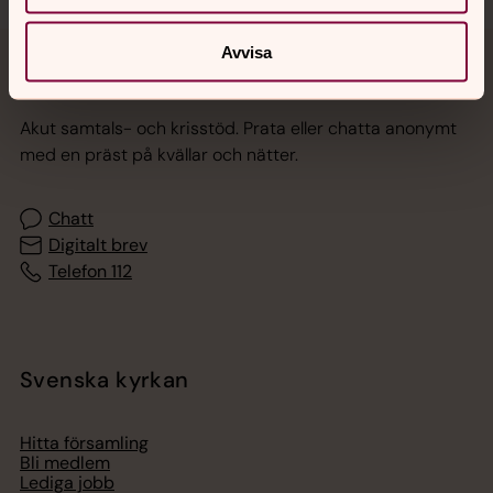
Avvisa
Jourhavande präst
Akut samtals- och krisstöd. Prata eller chatta anonymt
med en präst på kvällar och nätter.
Chatt
Digitalt brev
Telefon 112
Svenska kyrkan
Hitta församling
Bli medlem
Lediga jobb