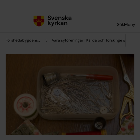
Till innehållet
Till undermeny
Sök
Meny
Forshedabygdens församling
Våra syföreningar i Kärda och Torskinge samt "Den