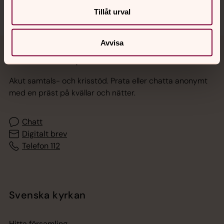
Tillåt urval
Avvisa
Jourhavande präst
Akut samtals- och krisstöd. Prata eller chatta anonymt
med en präst på kvällar och nätter.
Chatt
Digitalt brev
Telefon 112
Svenska kyrkan
Hitta församling