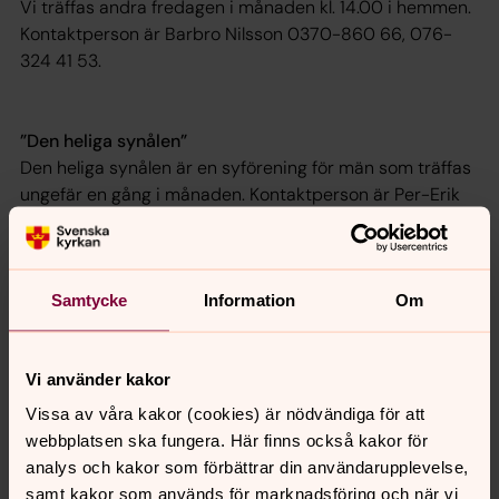
Vi träffas andra fredagen i månaden kl. 14.00 i hemmen.
Kontaktperson är Barbro Nilsson 0370-860 66, 076-
324 41 53.
”Den heliga synålen”
Den heliga synålen är en syförening för män som träffas
ungefär en gång i månaden. Kontaktperson är Per-Erik
Åkermo, 0370-810 03, per-
erik.akermo@svenskakyrkan.se.
Samtycke
Information
Om
Senast ändrad 9 maj 2025
Synpunkter eller frågor på sidans
Vi använder kakor
innehåll?
Vissa av våra kakor (cookies) är nödvändiga för att
forshedabygden.forsamling@svenskakyrkan.se
webbplatsen ska fungera. Här finns också kakor för
analys och kakor som förbättrar din användarupplevelse,
Dela
samt kakor som används för marknadsföring och när vi