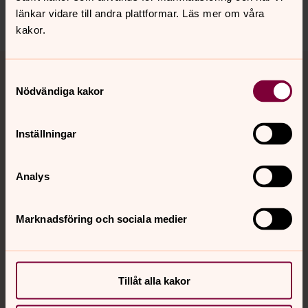
länkar vidare till andra plattformar. Läs mer om våra
kakor.
Tillbaka till toppen
Tillbaka till innehållet
Samtyckesval
Nödvändiga kakor
Kontakt
Inställningar
Kalender
Analys
Marknadsföring och sociala medier
Hitta snabbt
Sociala kanaler
Tillåt alla kakor