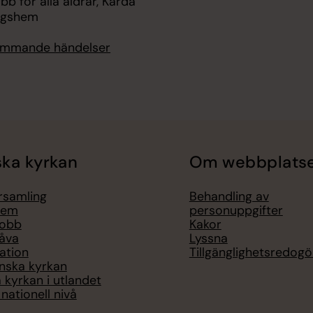
bb för alla åldrar, Kärda
ngshem
kommande händelser
ka kyrkan
Om webbplats
örsamling
Behandling av
lem
personuppgifter
jobb
Kakor
åva
Lyssna
ation
Tillgänglighetsredogö
nska kyrkan
 kyrkan i utlandet
nationell nivå