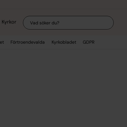
Sök
Kyrkor
et
Förtroendevalda
Kyrkobladet
GDPR