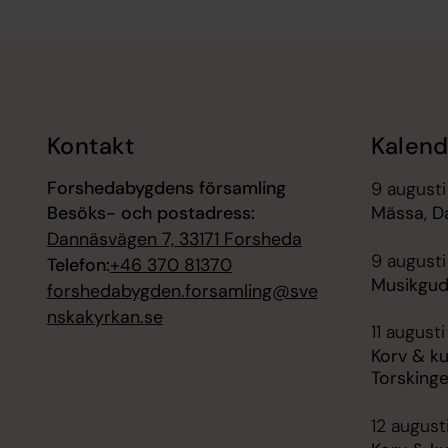
Tillbaka till toppen
Tillbaka till innehållet
Kontakt
Kalend
Forshedabygdens församling
9 augusti
Besöks- och postadress:
Mässa, D
Dannäsvägen 7, 33171 Forsheda
9 augusti
Telefon:
+46 370 81370
Musikgud
forshedabygden.forsamling@sve
nskakyrkan.se
11 augusti
Korv & ku
Torsking
12 augusti