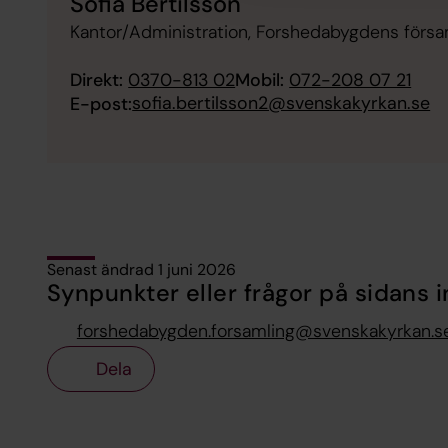
Sofia Bertilsson
Kantor/Administration, Forshedabygdens försa
Direkt:
0370-813 02
Mobil:
072-208 07 21
sofia.bertilsson2@svenskakyrkan.se
E-post:
Senast ändrad 1 juni 2026
Synpunkter eller frågor på sidans i
forshedabygden.forsamling@svenskakyrkan.s
Dela