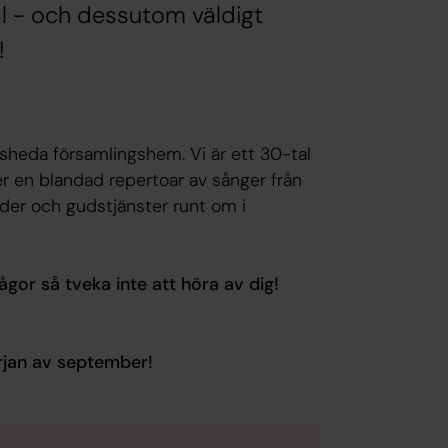
äl - och dessutom väldigt
!
rsheda församlingshem. Vi är ett 30-tal
er en blandad repertoar av sånger från
tider och gudstjänster runt om i
or så tveka inte att höra av dig!
örjan av september!