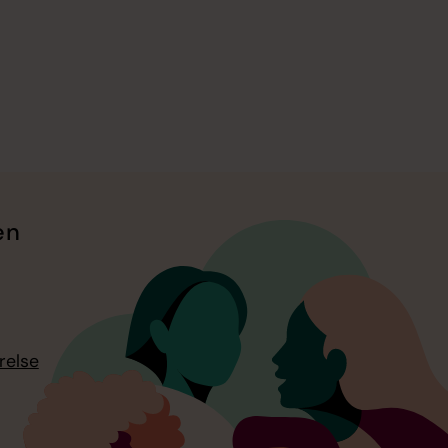
en
relse