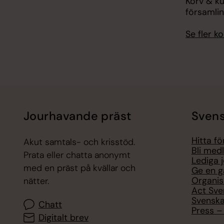
Korv & ku
församli
Se fler 
Jourhavande präst
Svens
Hitta f
Akut samtals- och krisstöd.
Bli med
Prata eller chatta anonymt
Lediga 
med en präst på kvällar och
Ge en g
Organis
nätter.
Act Sve
Svenska
Chatt
Press – 
Digitalt brev