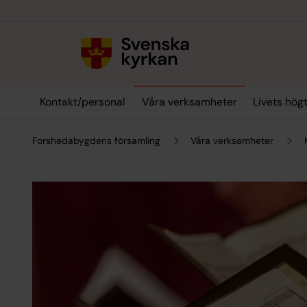
Till innehållet
Till undermeny
Kontakt/personal
Våra verksamheter
Livets hög
Forshedabygdens församling
Våra verksamheter