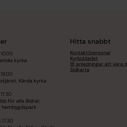
er
Hitta snabbt
Kontakt/personal
 10.00
Kyrkobladet
annäs kyrka
18 anledningar att vara
Sidkarta
 18.00
stjänst, Kärda kyrka
 17.30
bb för alla åldrar,
e hembygdspark
 17.30