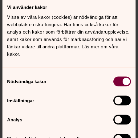
Vi använder kakor
Vissa av våra kakor (cookies) är nödvändiga för att
Bevattningslådor
webbplatsen ska fungera. Här finns också kakor för
analys och kakor som förbättrar din användarupplevelse,
Information
samt kakor som används för marknadsföring och när vi
länkar vidare till andra plattformar. Läs mer om våra
Modeller och priser 2026
kakor.
Samtyckesval
Övriga tjänster
Nödvändiga kakor
Priser 2026
Inställningar
Bra att veta
Analys
Kostnader för gravskick 2026