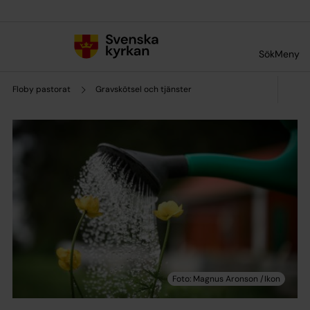
Till innehållet
Till undermeny
Sök
Meny
Floby pastorat
Gravskötsel och tjänster