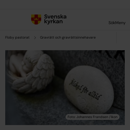
Till innehållet
Till undermeny
Sök
Meny
Floby pastorat
Gravrätt och gravrättsinnehavare