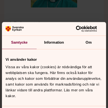
Julia Isomettä
Diakon, Stora Sköndals kyrka, Farsta församling
Direkt:
08-683 63 53
Fax:
08-683 63 92
Samtycke
Information
Om
julia.isometta@svenskakyrkan.se
E-post:
Vi använder kakor
Vissa av våra kakor (cookies) är nödvändiga för att
webbplatsen ska fungera. Här finns också kakor för
analys och kakor som förbättrar din användarupplevelse,
samt kakor som används för marknadsföring och när vi
länkar vidare till andra plattformar. Läs mer om våra
kakor.