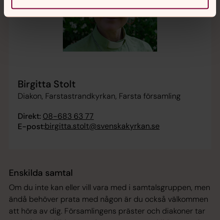
Birgitta Stolt
Diakon, Farstastrandkyrkan, Farsta församling
Direkt:
08-683 63 77
birgitta.stolt@svenskakyrkan.se
E-post:
Enskilda samtal
Om du inte kan eller vill vara med i samtalsgruppen, men
ändå behöver prata med någon är du också välkommen
att höra av dig. Församlingens präster och diakoner tar