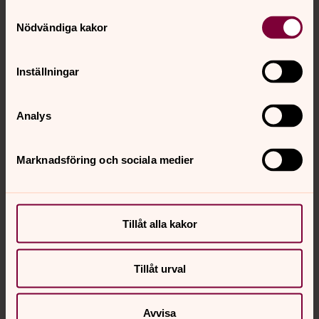
Samtyckesval
Nödvändiga kakor
Inställningar
Katija Smalliakowa
Diakon, Kornet, Söderledskyrkan, Farsta församling
Analys
Direkt:
08-683 63 16
katija.smalliakowa@svenskakyrkan.se
E-post:
Marknadsföring och sociala medier
Tillåt alla kakor
Tillåt urval
Avvisa