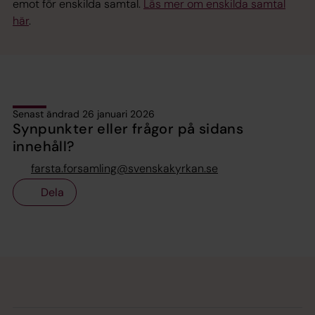
emot för enskilda samtal.
Läs mer om enskilda samtal
här
.
Senast ändrad 26 januari 2026
Synpunkter eller frågor på sidans
innehåll?
farsta.forsamling@svenskakyrkan.se
Dela
Tillbaka till toppen
Tillbaka till innehållet