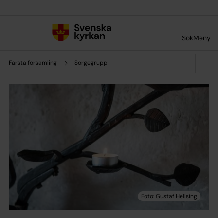
Till innehållet
Till undermeny
Sök
Meny
Farsta församling
Sorgegrupp