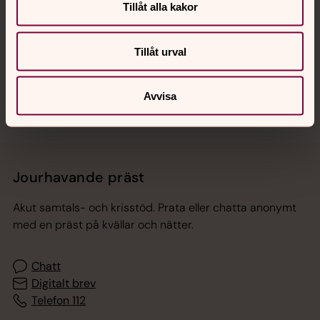
Tillåt alla kakor
Hitta snabbt
Tillåt urval
Sociala kanaler
Avvisa
Jourhavande präst
Akut samtals- och krisstöd. Prata eller chatta anonymt
med en präst på kvällar och nätter.
Chatt
Digitalt brev
Telefon 112