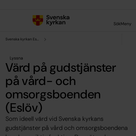
Till innehållet
Till undermeny
Sök
Meny
Svenska kyrkan Eslöv
Lyssna
Värd på gudstjänster
på vård- och
omsorgsboenden
(Eslöv)
Som ideell värd vid Svenska kyrkans
gudstjänster på vård och omsorgsboendena