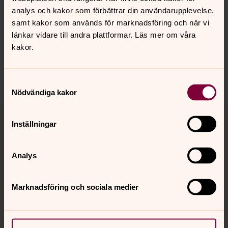
analys och kakor som förbättrar din användarupplevelse,
Senast ändrad 12 maj 2020
samt kakor som används för marknadsföring och när vi
Synpunkter eller frågor på sidans
länkar vidare till andra plattformar. Läs mer om våra
innehåll?
kakor.
eslov.pastorat@svenskakyrkan.se
Dela
Samtyckesval
Nödvändiga kakor
Tillbaka till toppen
Tillbaka till innehållet
Inställningar
Analys
Kontakt
Marknadsföring och sociala medier
Kalender