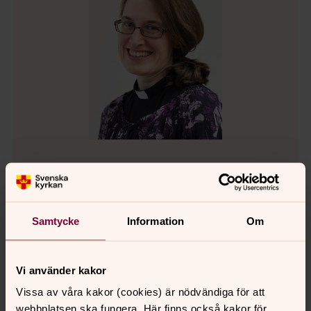
Marie Linde
Präst, Svenska kyrkan Eslöv
Samtycke
Information
Om
Direkt:
072-593 20 82
marie.linde@svenskakyrkan.se
E-post:
Vi använder kakor
Vissa av våra kakor (cookies) är nödvändiga för att
webbplatsen ska fungera. Här finns också kakor för