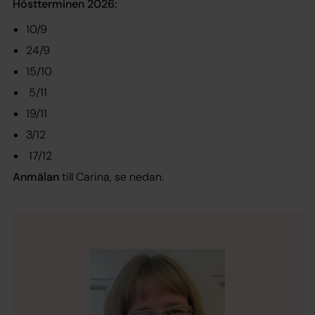
Höstterminen 2026:
10/9
24/9
15/10
5/11
19/11
3/12
17/12
Anmälan
till Carina, se nedan.