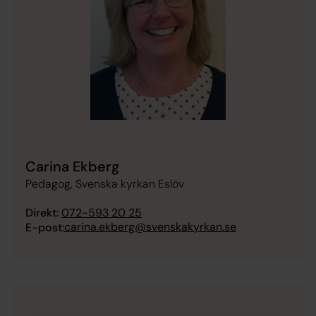
Carina Ekberg
Pedagog, Svenska kyrkan Eslöv
Direkt:
072-593 20 25
carina.ekberg@svenskakyrkan.se
E-post: