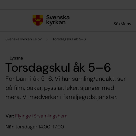
Till innehållet
Till undermeny
Sök
Meny
Svenska kyrkan Eslöv
Torsdagskul åk 5–6
Lyssna
Torsdagskul åk 5–6
För barn i åk 5–6. Vi har samling/andakt, ser
på film, bakar, pysslar, leker, sjunger med
mera. Vi medverkar i familjegudstjänster.
Var:
Flyinge församlingshem
När:
torsdagar 14.00-17.00