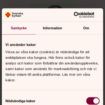
Samtycke
Information
Om
Vi använder kakor
Vissa av våra kakor (cookies) är nödvändiga för att
webbplatsen ska fungera. Här finns också kakor för
analys och kakor som förbättrar din användarupplevelse,
samt kakor som används för marknadsföring och när vi
Alexander Bokander
länkar vidare till andra plattformar. Läs mer om våra
Pedagog, Svenska kyrkan Eslöv
kakor.
Direkt:
072-593 20 26
alexander.bokander@svenskakyrkan.se
E-post:
Samtyckesval
Nödvändiga kakor