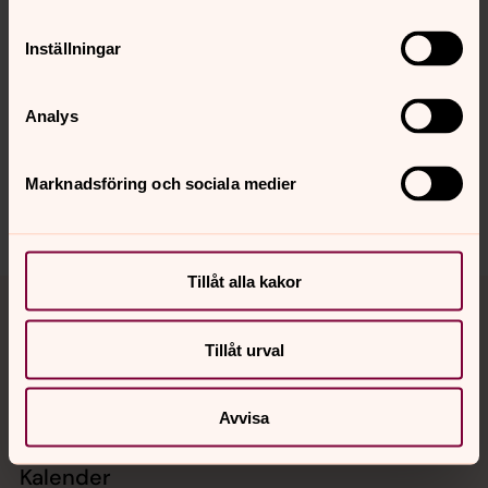
Inställningar
Senast ändrad 24 juni 2026
Synpunkter eller frågor på sidans
Analys
innehåll?
eslov.pastorat@svenskakyrkan.se
Marknadsföring och sociala medier
Dela
Tillåt alla kakor
Tillbaka till toppen
Tillbaka till innehållet
Tillåt urval
Kontakt
Avvisa
Kalender