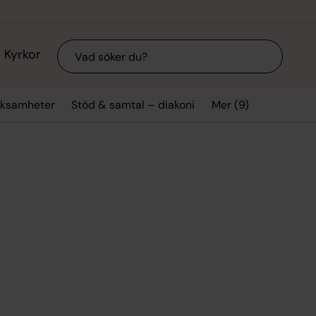
Sök
Kyrkor
Mer (9)
rksamheter
Stöd & samtal – diakoni