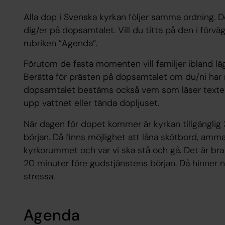
Alla dop i Svenska kyrkan följer samma ordning.
dig/er på dopsamtalet. Vill du titta på den i förvä
rubriken ”Agenda”.
Förutom de fasta momenten vill familjer ibland lägg
Berätta för prästen på dopsamtalet om du/ni har 
dopsamtalet bestäms också vem som läser textern
upp vattnet eller tända dopljuset.
När dagen för dopet kommer är kyrkan tillgänglig
början. Då finns möjlighet att låna skötbord, amma
kyrkorummet och var vi ska stå och gå. Det är bra
20 minuter före gudstjänstens början. Då hinner ni
stressa.
Agenda