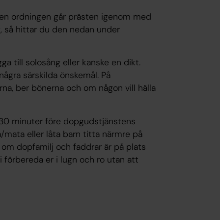
 Den ordningen går prästen igenom med
g, så hittar du den nedan under
a till solosång eller kanske en dikt.
några särskilda önskemål. På
a, ber bönerna och om någon vill hälla
 30 minuter före dopgudstjänstens
/mata eller låta barn titta närmre på
 om dopfamilj och faddrar är på plats
 förbereda er i lugn och ro utan att