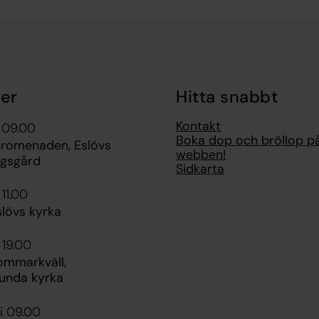
er
Hitta snabbt
Kontakt
 09.00
Boka dop och bröllop p
romenaden, Eslövs
webben!
ngsgård
Sidkarta
 11.00
slövs kyrka
 19.00
ommarkväll,
unda kyrka
i 09.00