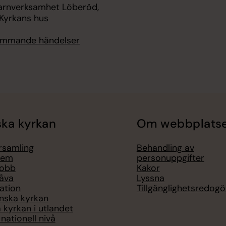
rnverksamhet Löberöd,
Kyrkans hus
kommande händelser
ka kyrkan
Om webbplats
örsamling
Behandling av
lem
personuppgifter
jobb
Kakor
åva
Lyssna
ation
Tillgänglighetsredogö
nska kyrkan
 kyrkan i utlandet
nationell nivå