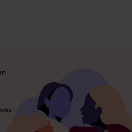
en
relse