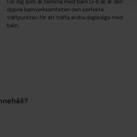
För dig som är hemma med barn 0-6 år, är den
öppna barnverksamheten den perfekta
träffpunkten för att träffa andra daglediga med
barn.
nnehåll?