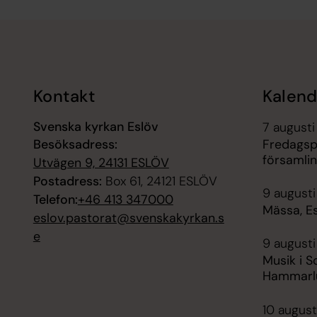
Tillbaka till toppen
Tillbaka till innehållet
Kontakt
Kalend
Svenska kyrkan Eslöv
7 augusti
Besöksadress:
Fredagsp
församli
Utvägen 9, 24131 ESLÖV
Postadress:
Box 61, 24121 ESLÖV
9 augusti
Telefon:
+46 413 347000
Mässa, E
eslov.pastorat@svenskakyrkan.s
e
9 augusti
Musik i S
Hammarl
10 august