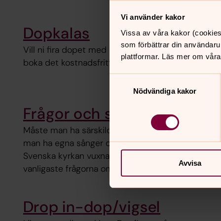
Vi använder kakor
Dopkalas
Vissa av våra kakor (cookies
som förbättrar din användaru
Vill ni fira dopet med ett kalas i våra lokaler kan ni
plattformar. Läs mer om våra
boka det kostnadsfritt (i mån av plats)
Samtyckesval
Nödvändiga kakor
Frågor och svar om dopet
Måste man ha särskilda kläder när man döps? Får
man ha egna sånger och dikter vid dopet? Döper
Svenska kyrkan vuxna? Här hittar du de
Avvisa
vanligaste frågorna om dop
Drop in-dop/vigsel