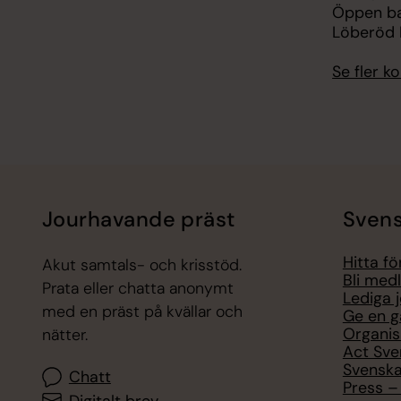
Öppen ba
Löberöd 
Se fler 
Jourhavande präst
Svens
Hitta f
Akut samtals- och krisstöd.
Bli med
Prata eller chatta anonymt
Lediga 
med en präst på kvällar och
Ge en g
Organis
nätter.
Act Sve
Svenska
Chatt
Press – 
Digitalt brev