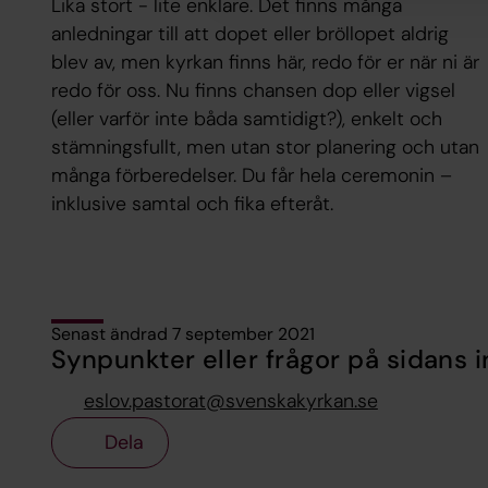
Lika stort - lite enklare. Det finns många
anledningar till att dopet eller bröllopet aldrig
blev av, men kyrkan finns här, redo för er när ni är
redo för oss. Nu finns chansen dop eller vigsel
(eller varför inte båda samtidigt?), enkelt och
stämningsfullt, men utan stor planering och utan
många förberedelser. Du får hela ceremonin –
inklusive samtal och fika efteråt.
Senast ändrad 7 september 2021
Synpunkter eller frågor på sidans i
eslov.pastorat@svenskakyrkan.se
Dela