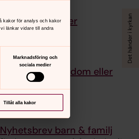
Dopets symboler
å kakor för analys och kakor
 länkar vidare till andra
Vattnet, ljuset, tecknet
Marknadsföring och
sociala medier
Döpas som ungdom eller
vuxen
Tillåt alla kakor
Nyhetsbrev barn & familj