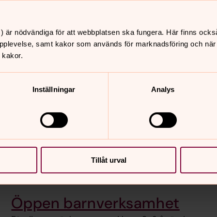
Efter dopet
) är nödvändiga för att webbplatsen ska fungera. Här finns ocks
pplevelse, samt kakor som används för marknadsföring och när vi
Som ny medlem i Guds stora familj och den
 kakor.
världsvida kyrkan vill vi hälsa dig välkommen till
oss!
Inställningar
Analys
Dopets betydelse
Tillåt urval
Öppen barnverksamhet